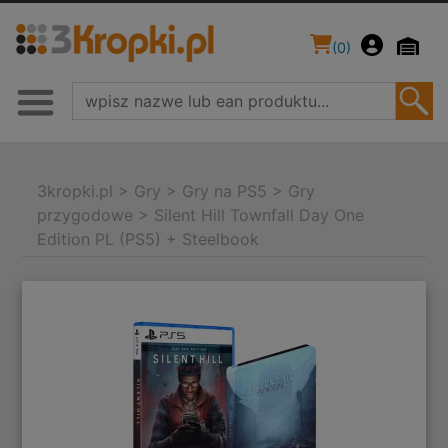
(
0
)
3kropki.pl
>
Gry
>
Gry na PS5
>
Gry
przygodowe
>
Silent Hill Townfall Day One
Edition PL (PS5) + Steelbook