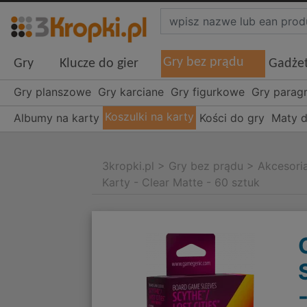
Gry bez prądu
Gry
Klucze do gier
Gadże
Gry planszowe
Gry karciane
Gry figurkowe
Gry parag
Koszulki na karty
Albumy na karty
Kości do gry
Maty d
3kropki.pl
>
Gry bez prądu
>
Akcesori
Karty - Clear Matte - 60 sztuk