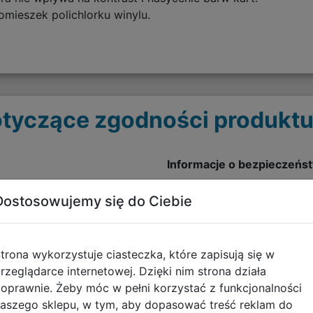
ieszek polichlorku winylu.
tyczące zgodności produktu
Informacje o bezpieczeńs
Ostrzeżenia - KOSZULKI N
Dostosowujemy się do Ciebie
pobierz plik
trona wykorzystuje ciasteczka, które zapisują się w
rzeglądarce internetowej. Dzięki nim strona działa
oprawnie. Żeby móc w pełni korzystać z funkcjonalności
aszego sklepu, w tym, aby dopasować treść reklam do