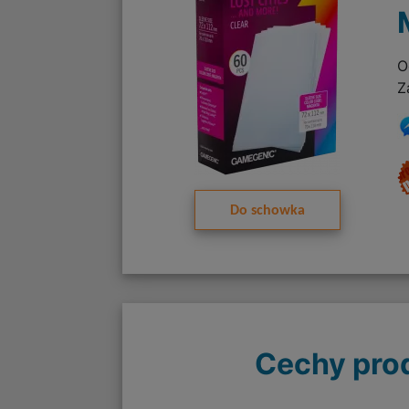
O
Z
Do schowka
Cechy pro