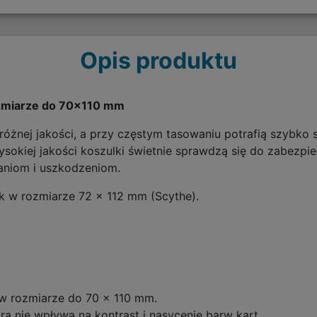
Opis produktu
ozmiarze do 70x110 mm
óżnej jakości, a przy częstym tasowaniu potrafią szybko s
kiej jakości koszulki świetnie sprawdzą się do zabezpiecz
aniom i uszkodzeniom.
k w rozmiarze 72 x 112 mm (Scythe).
w rozmiarze do 70 x 110 mm.
ra nie wpływa na kontrast i nasycenie barw kart.