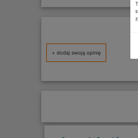
T
s
z
+ dodaj swoją opinię