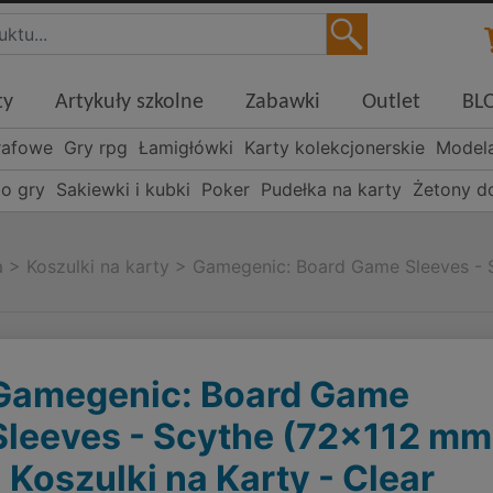
ty
Artykuły szkolne
Zabawki
Outlet
BL
rafowe
Gry rpg
Łamigłówki
Karty kolekcjonerskie
Model
o gry
Sakiewki i kubki
Poker
Pudełka na karty
Żetony d
a
>
Koszulki na karty
>
Gamegenic: Board Game Sleeves - S
Gamegenic: Board Game
Sleeves - Scythe (72x112 mm
- Koszulki na Karty - Clear