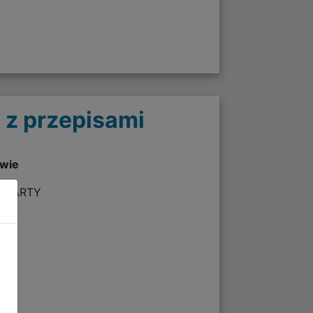
 z przepisami
twie
A KARTY