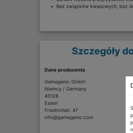
Bez związków kwasowych, bez dom
Szczegóły do
Dane producenta
Gamegenic GmbH
Niemcy / Germany
45128
Essen
S
Friedrichstr. 47
p
info@gamegenic.com
p
n