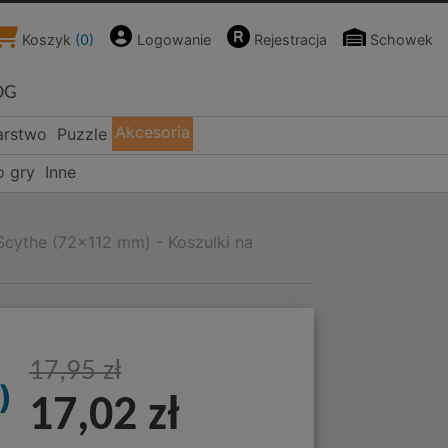
Koszyk
(
0
)
Logowanie
Rejestracja
Schowek
OG
Akcesoria
arstwo
Puzzle
o gry
Inne
cythe (72x112 mm) - Koszulki na
17,95 zł
)
17,02 zł