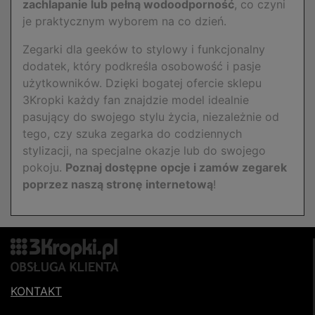
zachlapanie lub pełną wodoodporność
, co czyni
je praktycznym wyborem na co dzień.
Zegarki dla geeków to stylowy i funkcjonalny
dodatek, który podkreśla osobowość i pasje
użytkowników. Dzięki bogatej ofercie sklepu
3Kropki każdy fan znajdzie model idealnie
pasujący do swojego stylu życia, niezależnie od
tego, czy szuka zegarka do codziennych
stylizacji, na specjalne okazje lub do swojego
pokoju.
Poznaj dostępne opcje i zamów zegarek
poprzez naszą stronę internetową
!
KONTAKT