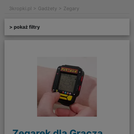
3kropki.pl
>
Gadżety
>
Zegary
> pokaż filtry
Zegarek dla Gracza