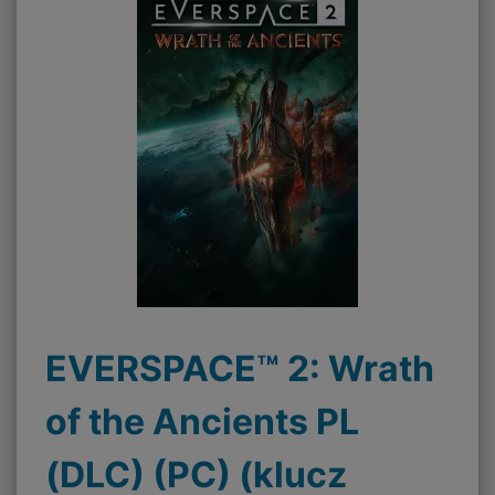
EVERSPACE™ 2: Wrath
of the Ancients PL
(DLC) (PC) (klucz