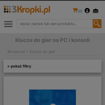
(
0
)
Klucze do gier na PC i konsoli
3kropki.pl
>
Klucze do gier
> pokaż filtry