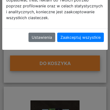
dopasować treść reklam do Twoich potrzeb
28,28 zł
poprzez profilowanie oraz w celach statystycznych
i analitycznych, konieczne jest zaakceptowanie
wszystkich ciasteczek.
Najniższa cena z 30 dni: 28,28 zł
Termin wysyłki:
Natychmiast po opłaceniu
Ustawienia
Zaakceptuj wszystkie
Koszt dostawy od:
darmowa dostawa kodu
DO KOSZYKA