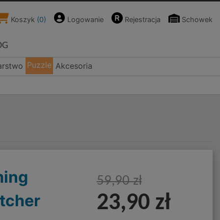
Koszyk
(
0
)
Logowanie
Rejestracja
Schowek
OG
Puzzle
arstwo
Akcesoria
ming
59,90 zł
tcher
23,90 zł