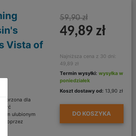
ming
59,90 zł
in's
49,89 zł
 Vista of
Najniższa cena z 30 dni:
49,89 zł
Termin wysyłki:
wysyłka w
poniedziałek
Koszt dostawy od:
13,90 zł
stworzona dla
erzyć
DO KOSZYKA
woim ulubionym
y. Poprzez