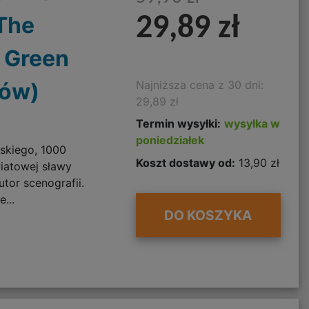
 The
29,89 zł
r Green
Najniższa cena z 30 dni:
tów)
29,89 zł
Termin wysyłki:
wysyłka w
poniedziałek
skiego, 1000
Koszt dostawy od:
13,90 zł
wiatowej sławy
autor scenografii.
...
DO KOSZYKA