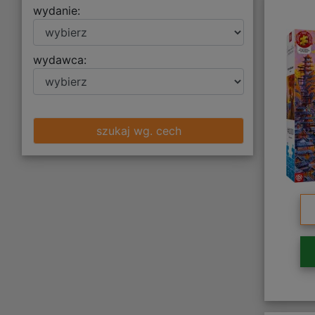
wydanie:
wydawca:
szukaj wg. cech