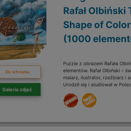
Rafał Olbiński
Shape of Colo
(1000 elemen
Puzzle z obrazem Rafała Olbiń
elementów. Rafał Olbiński – ś
Do schowka
malarz, ilustrator, rzeźbiarz i 
Urodził się i studiował w Polsce
Galeria zdjęć