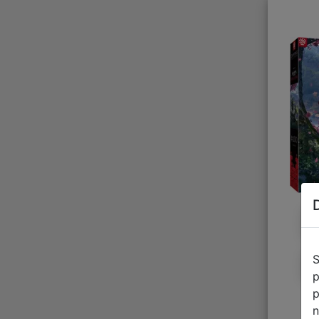
S
p
p
n