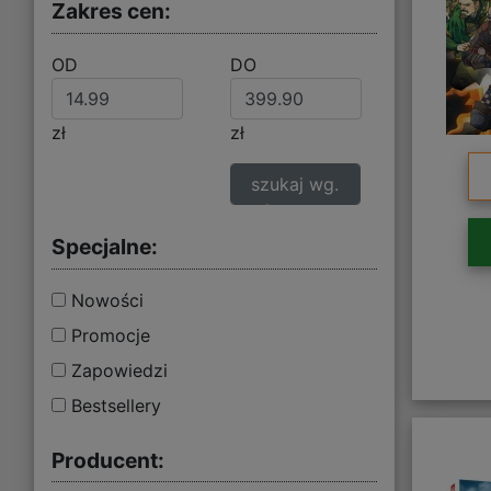
Zakres cen:
OD
DO
zł
zł
szukaj wg.
zakresu cen
Specjalne:
Nowości
Promocje
Zapowiedzi
Bestsellery
Producent: