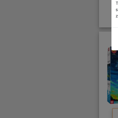
T
s
z