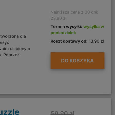
Najniższa cena z 30 dni:
23,90 zł
Termin wysyłki:
wysyłka w
poniedziałek
stworzona dla
Koszt dostawy od:
13,90 zł
erzyć
woim ulubionym
y. Poprzez
DO KOSZYKA
uzzle
59,90 zł