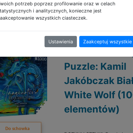
woich potrzeb poprzez profilowanie oraz w celach
tatystycznych i analitycznych, konieczne jest
aakceptowanie wszystkich ciasteczek.
Ustawienia
Zaakceptuj wszystkie
Good Loot Ima
Puzzle: Kamil
Jakóbczak Biał
White Wolf (1
elementów)
Do schowka