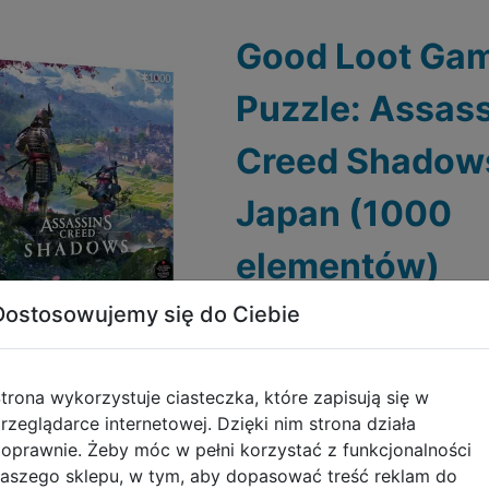
Good Loot Ga
Puzzle: Assass
Creed Shadows
Japan (1000
elementów)
Dostosowujemy się do Ciebie
Do schowka
Seria Good Loot Gaming jest 
fanów gier, którzy chcą rozsz
trona wykorzystuje ciasteczka, które zapisują się w
Galeria zdjęć
doświadczenia związane ze s
rzeglądarce internetowej. Dzięki nim strona działa
uniwersum o świat rzeczywist
oprawnie. Żeby móc w pełni korzystać z funkcjonalności
układanie wysokiej..
aszego sklepu, w tym, aby dopasować treść reklam do