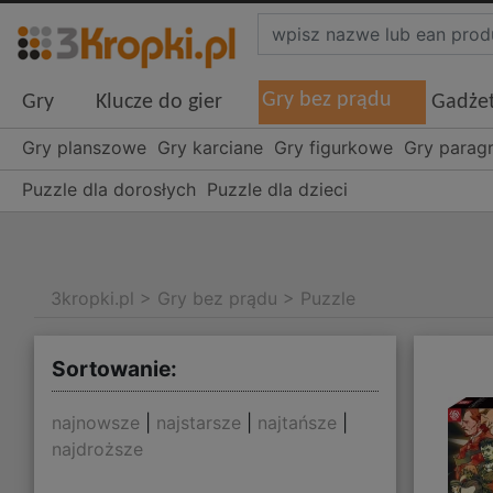
Gry bez prądu
Gry
Klucze do gier
Gadże
Gry planszowe
Gry karciane
Gry figurkowe
Gry parag
Puzzle dla dorosłych
Puzzle dla dzieci
3kropki.pl
>
Gry bez prądu
>
Puzzle
Sortowanie:
najnowsze
|
najstarsze
|
najtańsze
|
najdroższe