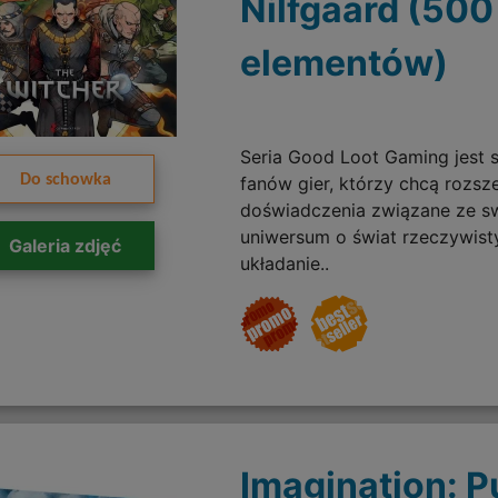
Nilfgaard (500
elementów)
Seria Good Loot Gaming jest 
Do schowka
fanów gier, którzy chcą rozsz
doświadczenia związane ze s
uniwersum o świat rzeczywist
Galeria zdjęć
układanie..
Imagination: P