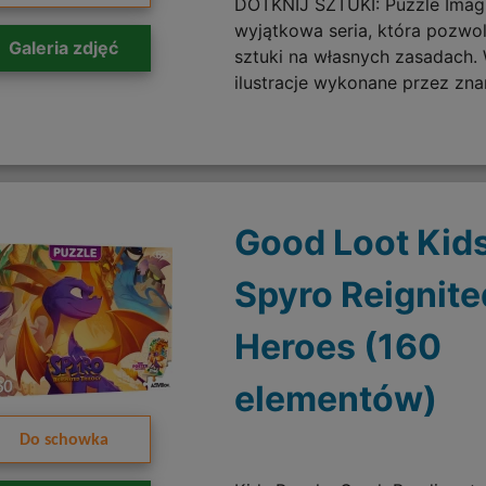
DOTKNIJ SZTUKI: Puzzle Imagi
wyjątkowa seria, która pozwo
Galeria zdjęć
sztuki na własnych zasadach.
ilustracje wykonane przez zna
Good Loot Kid
Spyro Reignite
Heroes (160
elementów)
Do schowka