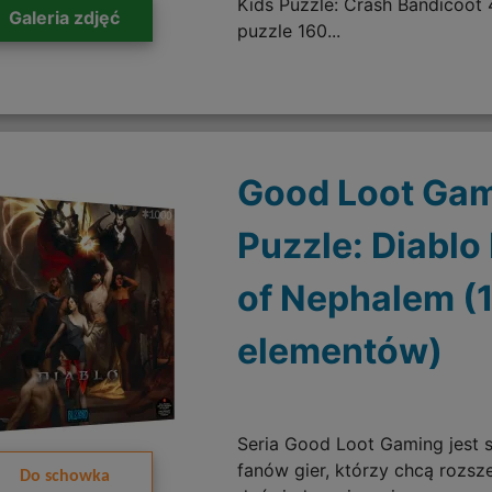
Kids Puzzle: Crash Bandicoot 4
Galeria zdjęć
puzzle 160...
Good Loot Ga
Puzzle: Diablo 
of Nephalem (
elementów)
Seria Good Loot Gaming jest 
fanów gier, którzy chcą rozsz
Do schowka