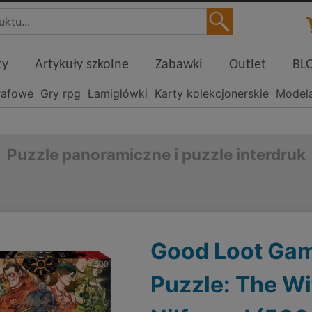
ty
Artykuły szkolne
Zabawki
Outlet
BL
rafowe
Gry rpg
Łamigłówki
Karty kolekcjonerskie
Model
Puzzle panoramiczne i puzzle interdruk
Good Loot Ga
Puzzle: The Wi