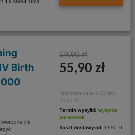
: It's About Time
ming
59,90 zł
IV Birth
55,90 zł
1000
Najniższa cena z 30 dni:
55,90 zł
Termin wysyłki:
wysyłka
we wtorek
stworzona dla
Koszt dostawy od:
13,90 zł
erzyć