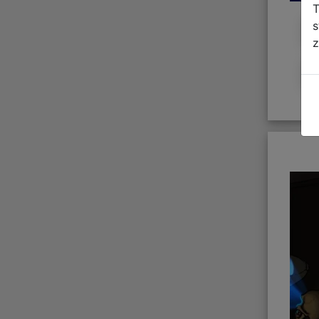
T
s
z