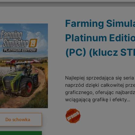
Farming Simula
Platinum Editi
(PC) (klucz S
Najlepiej sprzedająca się seri
naprzód dzięki całkowitej prz
graficznego, oferując najbardz
wciągającą grafikę i efekty...
Do schowka