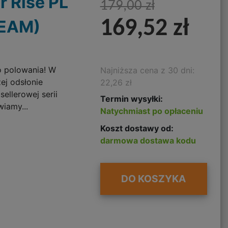
r Rise PL
179,00 zł
TEAM)
169,52 zł
o polowania! W
Najniższa cena z 30 dni:
ej odsłonie
22,26 zł
sellerowej serii
Termin wysyłki:
wiamy...
Natychmiast po opłaceniu
Koszt dostawy od:
darmowa dostawa kodu
DO KOSZYKA