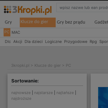
Klucze do gier
Gry
Gry bez prądu
Gadże
PC
MAC
Dlc
Akcji
Dla dzieci
Logiczne
Przygodowe
Rpg
Spo
3kropki.pl
>
Klucze do gier
>
PC
Sortowanie:
najnowsze
|
najstarsze
|
najtańsze
|
najdroższe