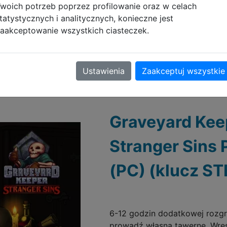
woich potrzeb poprzez profilowanie oraz w celach
tatystycznych i analitycznych, konieczne jest
Do schowka
aakceptowanie wszystkich ciasteczek.
Galeria zdjęć
Ustawienia
Zaakceptuj wszystkie
Graveyard Kee
Stranger Sins 
(PC) (klucz S
6-12 godzin dodatkowej rozgr
prowadź własną tawernę. Wre