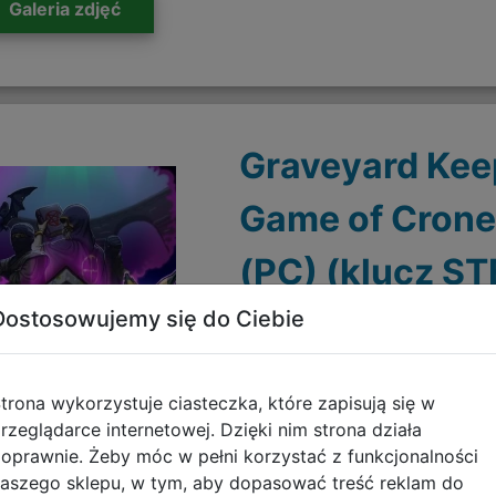
Galeria zdjęć
Graveyard Kee
Game of Crone
(PC) (klucz S
Dostosowujemy się do Ciebie
6-12 godzin dodatkowej rozgry
trona wykorzystuje ciasteczka, które zapisują się w
rzeglądarce internetowej. Dzięki nim strona działa
oprawnie. Żeby móc w pełni korzystać z funkcjonalności
aszego sklepu, w tym, aby dopasować treść reklam do