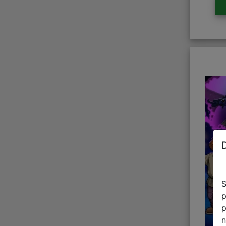
S
p
p
n