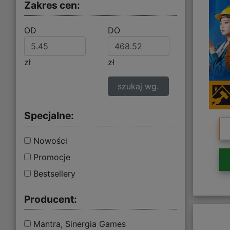
Zakres cen:
OD
DO
zł
zł
szukaj wg.
zakresu cen
Specjalne:
Nowości
Promocje
Bestsellery
Producent:
Mantra, Sinergia Games