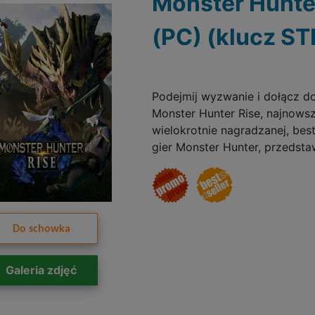
Monster Hunte
(PC) (klucz S
Podejmij wyzwanie i dołącz d
Monster Hunter Rise, najnowsz
wielokrotnie nagradzanej, best
gier Monster Hunter, przedsta
Do schowka
Galeria zdjęć