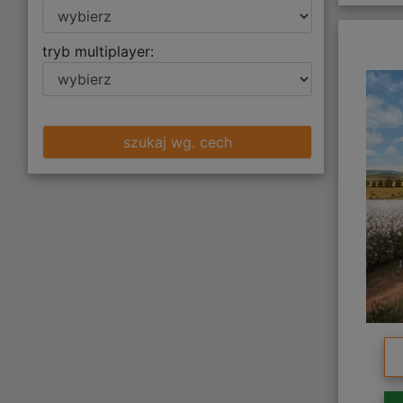
tryb multiplayer:
szukaj wg. cech