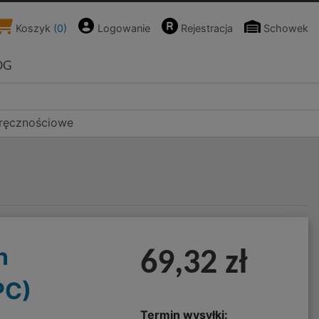
Koszyk
(
0
)
Logowanie
Rejestracja
Schowek
OG
ręcznościowe
n
69,32 zł
PC)
Termin wysyłki: