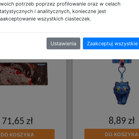
woich potrzeb poprzez profilowanie oraz w celach
tatystycznych i analitycznych, konieczne jest
aakceptowanie wszystkich ciasteczek.
a Biurko Warhammer
Zawieszka - Latark
0,000: Galaxy
Demon Hunters -
Ustawienia
Zaakceptuj wszystkie
8,89 zł
71,65 zł
DO KOSZYKA
DO KOSZYKA