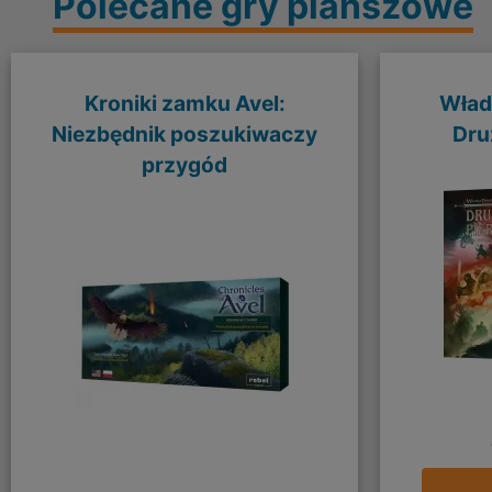
Polecane gry planszowe
Kroniki zamku Avel:
Władc
Niezbędnik poszukiwaczy
Dru
przygód