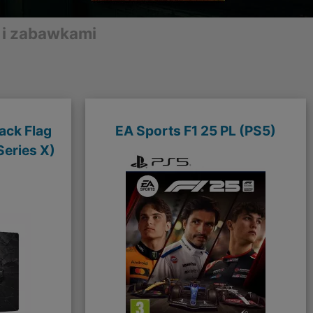
 i zabawkami
ack Flag
EA Sports F1 25 PL (PS5)
eries X)