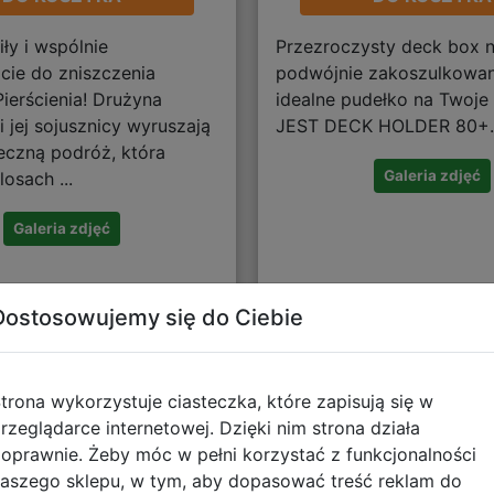
iły i wspólnie
Przezroczysty deck box 
ie do zniszczenia
podwójnie zakoszulkowan
ierścienia! Drużyna
idealne pudełko na Twoje
 i jej sojusznicy wyruszają
JEST DECK HOLDER 80+.
eczną podróż, która
Galeria zdjęć
osach ...
Galeria zdjęć
Dostosowujemy się do Ciebie
trona wykorzystuje ciasteczka, które zapisują się w
rzeglądarce internetowej. Dzięki nim strona działa
oprawnie. Żeby móc w pełni korzystać z funkcjonalności
aszego sklepu, w tym, aby dopasować treść reklam do