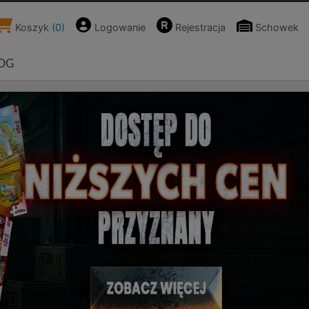
Koszyk
(
0
)
Logowanie
Rejestracja
Schowek
OG