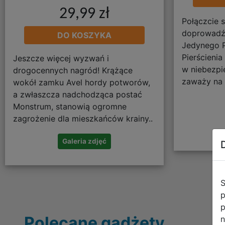
29,99 zł
Połączcie s
doprowadźc
DO KOSZYKA
Jedynego P
Pierścienia
Jeszcze więcej wyzwań i
w niebezpi
drogocennych nagród! Krążące
zaważy na l
wokół zamku Avel hordy potworów,
a zwłaszcza nadchodząca postać
Monstrum, stanowią ogromne
zagrożenie dla mieszkańców krainy..
Galeria zdjęć
S
p
p
Polecane gadżety
n