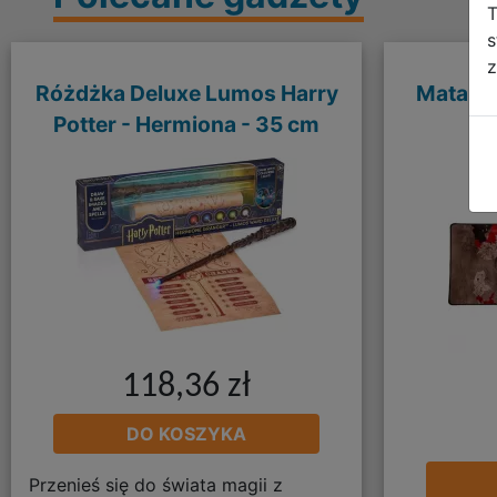
T
s
z
Różdżka Deluxe Lumos Harry
Mata n
Potter - Hermiona - 35 cm
4
118,36 zł
DO KOSZYKA
Przenieś się do świata magii z