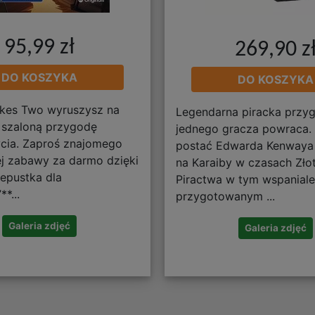
95,99 zł
269,90 z
DO KOSZYKA
DO KOSZYKA
Takes Two wyruszysz na
Legendarna piracka przy
j szaloną przygodę
jednego gracza powraca. 
cia. Zaproś znajomego
postać Edwarda Kenwaya 
j zabawy za darmo dzięki
na Karaiby w czasach Złot
zepustka dla
Piractwa w tym wspaniale
*...
przygotowanym ...
Galeria zdjęć
Galeria zdjęć