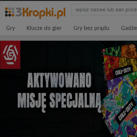
Gry
Klucze do gier
Gry bez prądu
Gadże