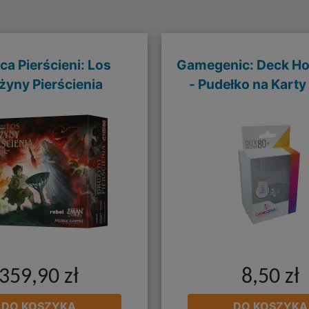
a Pierścieni: Los
Gamegenic: Deck Ho
żyny Pierścienia
- Pudełko na Karty 
359,90 zł
8,50 zł
DO KOSZYKA
DO KOSZYKA