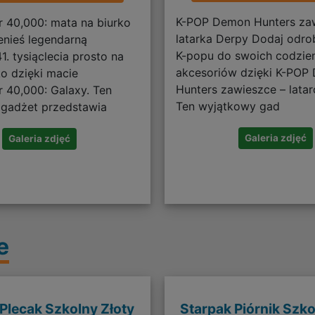
K-POP Demon Hunters za
40,000: mata na biurko
latarka Derpy Dodaj odrob
enieś legendarną
K-popu do swoich codzie
1. tysiąclecia prosto na
akcesoriów dzięki K-POP
ko dzięki macie
Hunters zawieszce – latar
40,000: Galaxy. Ten
Ten wyjątkowy gad
gadżet przedstawia
Galeria zdjęć
Galeria zdjęć
e
Plecak Szkolny Złoty
Starpak Piórnik Szk