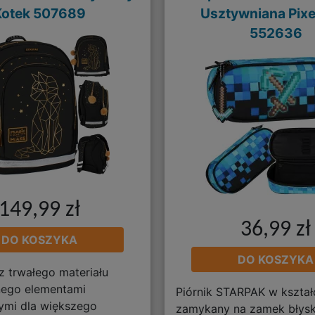
Kotek 507689
Usztywniana Pixe
552636
149,99 zł
36,99 zł
DO KOSZYKA
DO KOSZYKA
 trwałego materiału
ego elementami
Piórnik STARPAK w kształc
ymi dla większego
zamykany na zamek błysk