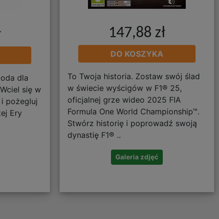
147,88 zł
ł
DO KOSZYKA
To Twoja historia. Zostaw swój ślad
goda dla
w świecie wyścigów w F1® 25,
Wciel się w
oficjalnej grze wideo 2025 FIA
i pożegluj
Formula One World Championship™.
ej Ery
Stwórz historię i poprowadź swoją
dynastię F1® ..
Galeria zdjęć