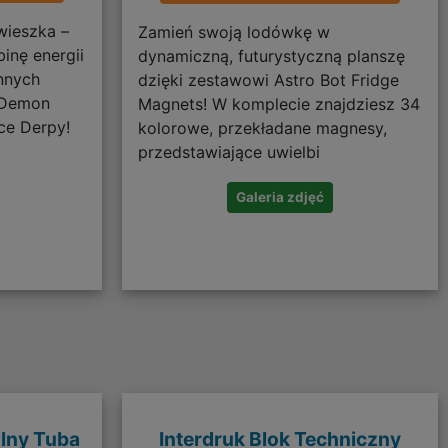
wieszka –
Zamień swoją lodówkę w
inę energii
dynamiczną, futurystyczną planszę
nnych
dzięki zestawowi Astro Bot Fridge
 Demon
Magnets! W komplecie znajdziesz 34
ce Derpy!
kolorowe, przekładane magnesy,
przedstawiające uwielbi
Galeria zdjęć
olny Tuba
Interdruk Blok Techniczny