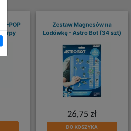
a K-POP
Zestaw Magnesów na
 Derpy
Lodówkę - Astro Bot (34 szt)
26,75 zł
DO KOSZYKA