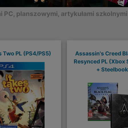
mi PC, planszowymi, artykułami szkolnymi
es Two PL (PS4/PS5)
Assassin's Creed Bl
Resynced PL (Xbox S
+ Steelbook