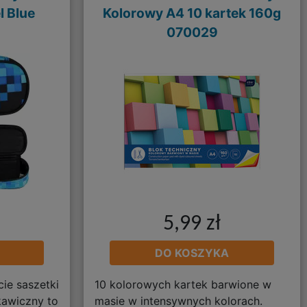
l Blue
Kolorowy A4 10 kartek 160g
070029
5,99 zł
DO KOSZYKA
ie saszetki
10 kolorowych kartek barwione w
awiczny to
masie w intensywnych kolorach.