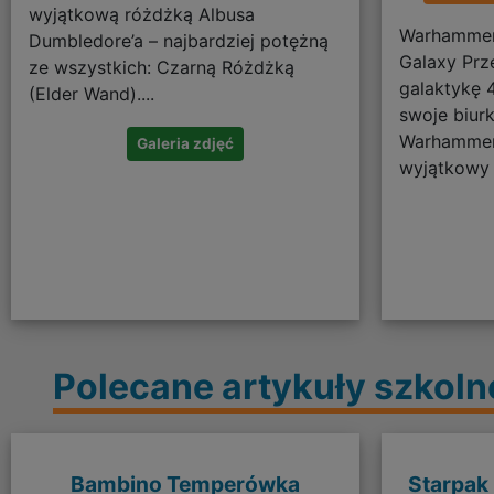
wyjątkową różdżką Albusa
Warhammer 
Dumbledore’a – najbardziej potężną
Galaxy Prz
ze wszystkich: Czarną Różdżką
galaktykę 4
(Elder Wand)....
swoje biur
Warhammer 
Galeria zdjęć
wyjątkowy 
Polecane artykuły szkoln
Bambino Temperówka
Starpak 