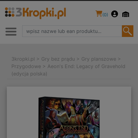
(
0
)
3kropki.pl
>
Gry bez prądu
>
Gry planszowe
>
Przygodowe
>
Aeon's End: Legacy of Gravehold
(edycja polska)