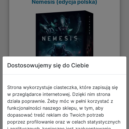
Nemesis (edycja polska)
Dostosowujemy się do Ciebie
511,45 zł
Strona wykorzystuje ciasteczka, które zapisują się
DO KOSZYKA
w przeglądarce internetowej. Dzięki nim strona
działa poprawnie. Żeby móc w pełni korzystać z
funkcjonalności naszego sklepu, w tym, aby
Galeria zdjęć
dopasować treść reklam do Twoich potrzeb
poprzez profilowanie oraz w celach statystycznych
i analitycznych, konieczne jest zaakceptowanie