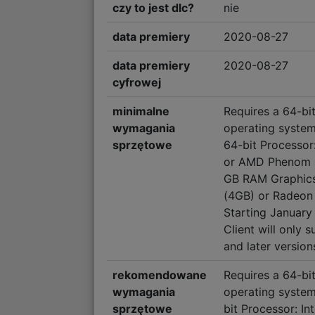
czy to jest dlc?
nie
data premiery
2020-08-27
data premiery
2020-08-27
cyfrowej
minimalne
Requires a 64-bi
wymagania
operating syste
sprzętowe
64-bit Processor
or AMD Phenom I
GB RAM Graphics
(4GB) or Radeon
Starting January
Client will only
and later version
rekomendowane
Requires a 64-bi
wymagania
operating syste
sprzętowe
bit Processor: In