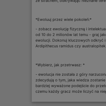
ze strachem, odkrywając nieznane tere
*Ewoluuj przez wiele pokoleń:*
- zobacz ewolucję fizyczną i intelektu
od 10 do 2 milionów lat temu - graj j
ewolucji. Dokonuj kluczowych odkryć i 
Ardipithecus ramidus czy australopitek
*Wybierz, jak przetrwasz: *
- ewolucja nie została z góry narzuco
zdecydują o tym, jaka wiedza zostani
bardziej wyważone podejście do przet
czemu każdy gracz może liczyć na nie