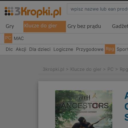
Klucze do gier
Gry
Gry bez prądu
Gadże
PC
MAC
Rpg
Dlc
Akcji
Dla dzieci
Logiczne
Przygodowe
Spor
3kropki.pl
>
Klucze do gier
>
PC
>
Rp