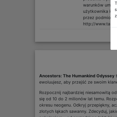
T
warunków umowy 
s
użytkownika koń
z
przez podmiot z
http://www.take
Ancestors: The Humankind Odyssey
t
ewoluujesz, aby przejść ze swoim kla
Rozpocznij najbardziej niesamowitą ody
się od 10 do 2 milionów lat temu. Roz
okresu neogenu. Odkryj przepiękny, ac
złotych łąkach sawanny. Zdecyduj, jak