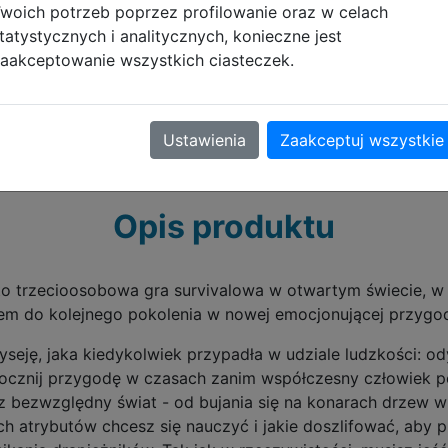
woich potrzeb poprzez profilowanie oraz w celach
licencyjnej
tatystycznych i analitycznych, konieczne jest
cowego, dostarczonej
aakceptowanie wszystkich ciasteczek.
ewnętrzny:
2games.com/eula
Ustawienia
Zaakceptuj wszystkie
Opis produktu
o trzecioosobowa gra survivalowa w otwartym świecie, w 
nem do kolejnego pokolenia w nowej emocjonującej przygo
seję, jaka kiedykolwiek przypadła w udziale ludzkości: ody
pocznij przygodę w czasach zanim współczesny człowiek poj
z bezwzględny świat - od bujania się na konarach drzew w 
ich atrybutów chcesz się nauczyć i jakie doszlifować, aby