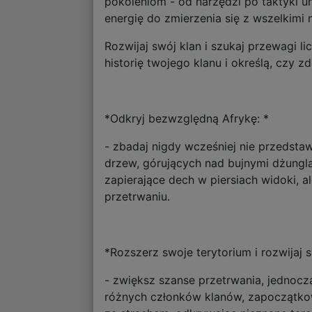
pokoleniom - od narzędzi po taktyki un
energię do zmierzenia się z wszelkimi
Rozwijaj swój klan i szukaj przewagi l
historię twojego klanu i określą, czy 
*Odkryj bezwzględną Afrykę: *
- zbadaj nigdy wcześniej nie przedstaw
drzew, górujących nad bujnymi dżunglam
zapierające dech w piersiach widoki, 
przetrwaniu.
*Rozszerz swoje terytorium i rozwijaj s
- zwiększ szanse przetrwania, jednocz
różnych członków klanów, zapoczątkowu