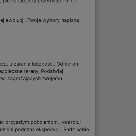
 pić i spać, aby przetrwać i mieć
iej ewolucji. Twoje wybory napiszą
ecz, u zarania ludzkości. Od koron
ezpieczne tereny. Podziwiaj
ństw, zagrażających twojemu
ek przyszłym pokoleniom. Kontroluj
eżniki podczas ekspedycji. Radź sobie