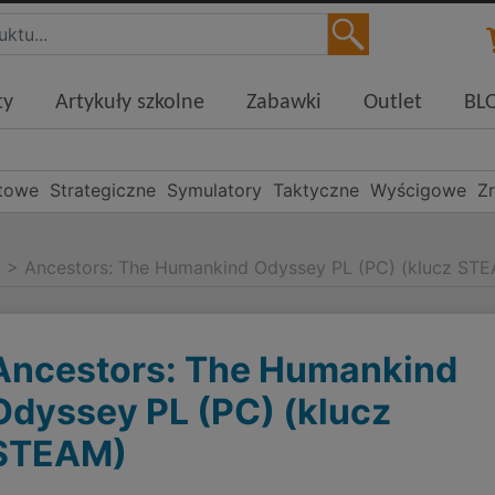
ty
Artykuły szkolne
Zabawki
Outlet
BL
towe
Strategiczne
Symulatory
Taktyczne
Wyścigowe
Z
g
>
Ancestors: The Humankind Odyssey PL (PC) (klucz ST
Ancestors: The Humankind
Odyssey PL (PC) (klucz
STEAM)