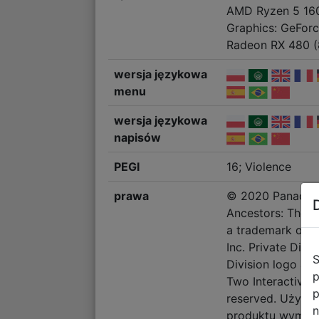
AMD Ryzen 5 16
Graphics: GeFor
Radeon RX 480 
wersja językowa
menu
wersja językowa
napisów
PEGI
16; Violence
prawa
© 2020 Panache D
Ancestors: The 
a trademark of P
Inc. Private Divi
S
Division logo ar
p
Two Interactive S
p
reserved. Użytko
n
produktu wymag