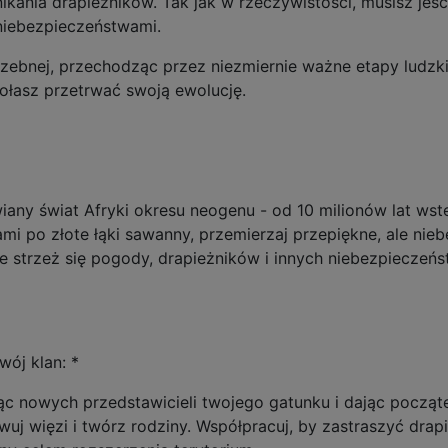
ikania drapieżników. Tak jak w rzeczywistości, musisz jeść,
 niebezpieczeństwami.
iczebnej, przechodząc przez niezmiernie ważne etapy ludzk
zdołasz przetrwać swoją ewolucję.
iany świat Afryki okresu neogenu - od 10 milionów lat wst
i po złote łąki sawanny, przemierzaj przepiękne, ale nieb
ale strzeż się pogody, drapieżników i innych niebezpiecze
wój klan: *
ąc nowych przedstawicieli twojego gatunku i dając począt
j więzi i twórz rodziny. Współpracuj, by zastraszyć drapi