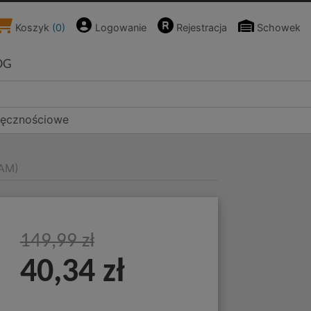
Koszyk
(
0
)
Logowanie
Rejestracja
Schowek
OG
ręcznościowe
EAM)
149,99 zł
40,34 zł