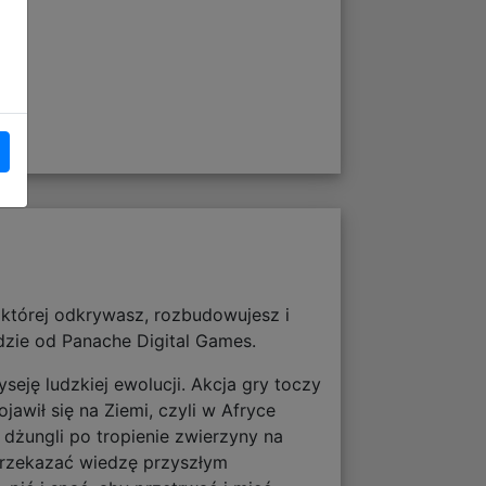
której odkrywasz, rozbudowujesz i
dzie od Panache Digital Games.
seję ludzkiej ewolucji. Akcja gry toczy
awił się na Ziemi, czyli w Afryce
dżungli po tropienie zwierzyny na
 przekazać wiedzę przyszłym