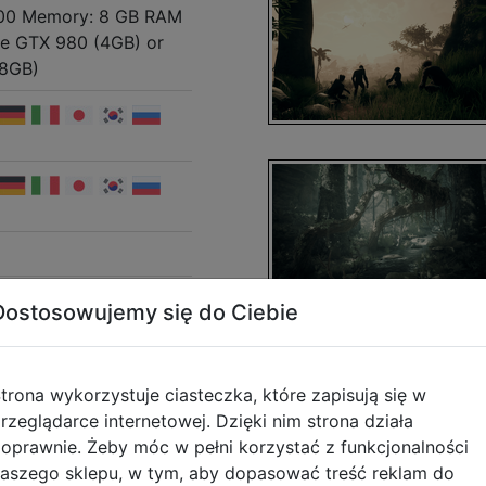
00 Memory: 8 GB RAM
ce GTX 980 (4GB) or
(8GB)
igital Games, Inc.
Dostosowujemy się do Ciebie
Humankind Odyssey is
anache Digital Games,
sion and the Private
trona wykorzystuje ciasteczka, które zapisują się w
e trademarks of Take-
rzeglądarce internetowej. Dzięki nim strona działa
oftware, Inc. All rights
oprawnie. Żeby móc w pełni korzystać z funkcjonalności
wanie niniejszego
aszego sklepu, w tym, aby dopasować treść reklam do
a zaakceptowania