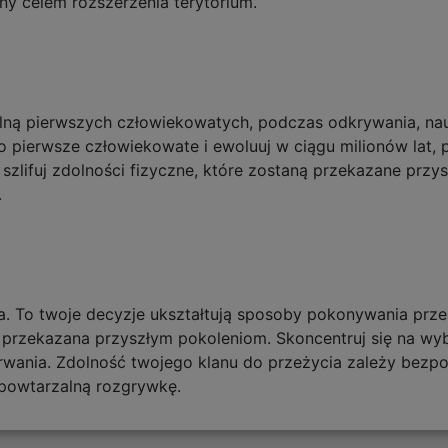
ny celem rozszerzenia terytorium.
alną pierwszych człowiekowatych, podczas odkrywania, nauk
ako pierwsze człowiekowate i ewoluuj w ciągu milionów lat
szlifuj zdolności fizyczne, które zostaną przekazane przy
.
na. To twoje decyzje ukształtują sposoby pokonywania prze
e przekazana przyszłym pokoleniom. Skoncentruj się na wy
rwania. Zdolność twojego klanu do przeżycia zależy bezpo
powtarzalną rozgrywkę.