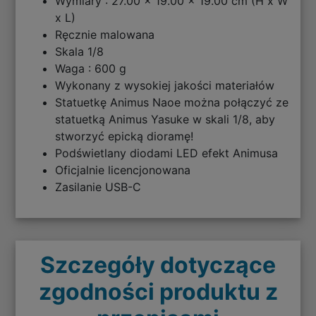
Wymiary : 27.00 x 19.00 x 19.00 cm (H x W
x L)
Ręcznie malowana
Skala 1/8
Waga : 600 g
Wykonany z wysokiej jakości materiałów
Statuetkę Animus Naoe można połączyć ze
statuetką Animus Yasuke w skali 1/8, aby
stworzyć epicką dioramę!
Podświetlany diodami LED efekt Animusa
Oficjalnie licencjonowana
Zasilanie USB-C
Szczegóły dotyczące
zgodności produktu z