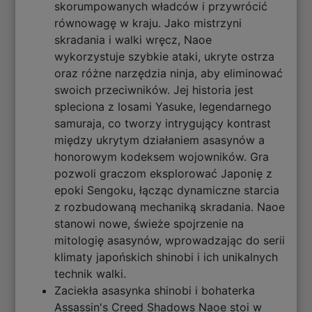
skorumpowanych władców i przywrócić
równowagę w kraju. Jako mistrzyni
skradania i walki wręcz, Naoe
wykorzystuje szybkie ataki, ukryte ostrza
oraz różne narzędzia ninja, aby eliminować
swoich przeciwników. Jej historia jest
spleciona z losami Yasuke, legendarnego
samuraja, co tworzy intrygujący kontrast
między ukrytym działaniem asasynów a
honorowym kodeksem wojowników. Gra
pozwoli graczom eksplorować Japonię z
epoki Sengoku, łącząc dynamiczne starcia
z rozbudowaną mechaniką skradania. Naoe
stanowi nowe, świeże spojrzenie na
mitologię asasynów, wprowadzając do serii
klimaty japońskich shinobi i ich unikalnych
technik walki.
Zaciekła asasynka shinobi i bohaterka
Assassin's Creed Shadows Naoe stoi w