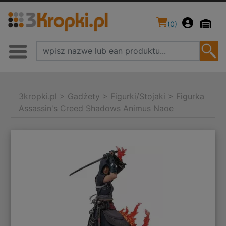
(
0
)
3kropki.pl
>
Gadżety
>
Figurki/Stojaki
>
Figurka
Assassin's Creed Shadows Animus Naoe