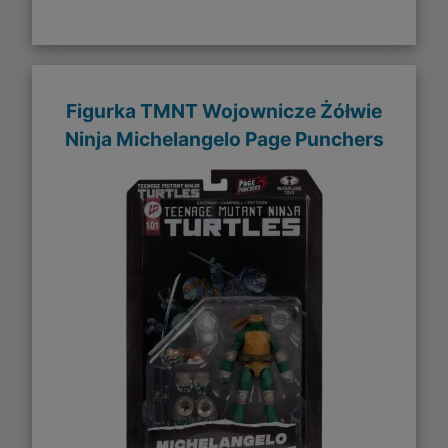
Figurka TMNT Wojownicze Żółwie
Ninja Michelangelo Page Punchers