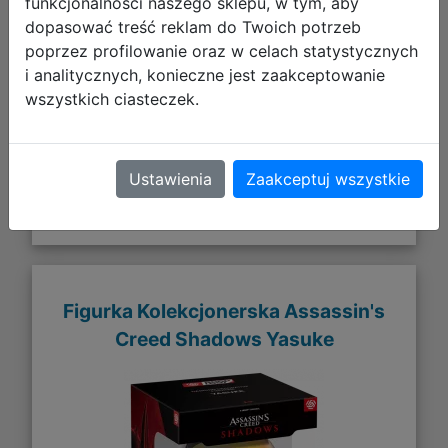
funkcjonalności naszego sklepu, w tym, aby
dopasować treść reklam do Twoich potrzeb
50,59 zł
poprzez profilowanie oraz w celach statystycznych
i analitycznych, konieczne jest zaakceptowanie
DO KOSZYKA
wszystkich ciasteczek.
Galeria zdjęć
Ustawienia
Zaakceptuj wszystkie
Figurka Kolekcjonerska Assassin's
Creed Shadows Yasuke