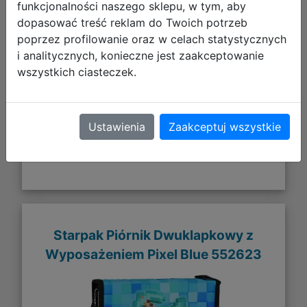
funkcjonalności naszego sklepu, w tym, aby
11,46 zł
dopasować treść reklam do Twoich potrzeb
poprzez profilowanie oraz w celach statystycznych
DO KOSZYKA
i analitycznych, konieczne jest zaakceptowanie
wszystkich ciasteczek.
Galeria zdjęć
Ustawienia
Zaakceptuj wszystkie
Starpak Piórnik Dwuklapkowy z
Wyposażeniem Pixel Blue 552623