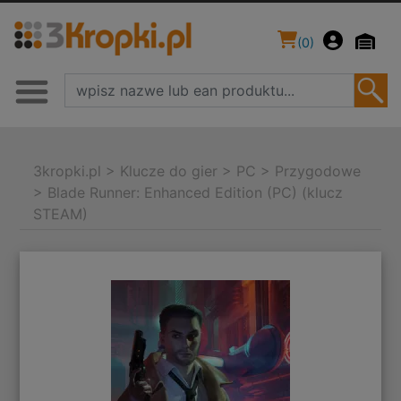
(
0
)
3kropki.pl
>
Klucze do gier
>
PC
>
Przygodowe
>
Blade Runner: Enhanced Edition (PC) (klucz
STEAM)