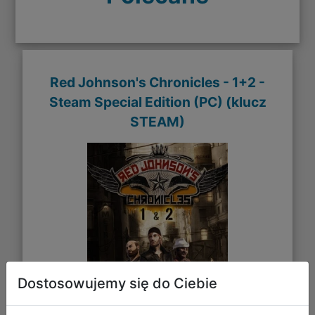
Red Johnson's Chronicles - 1+2 -
Steam Special Edition (PC) (klucz
STEAM)
Dostosowujemy się do Ciebie