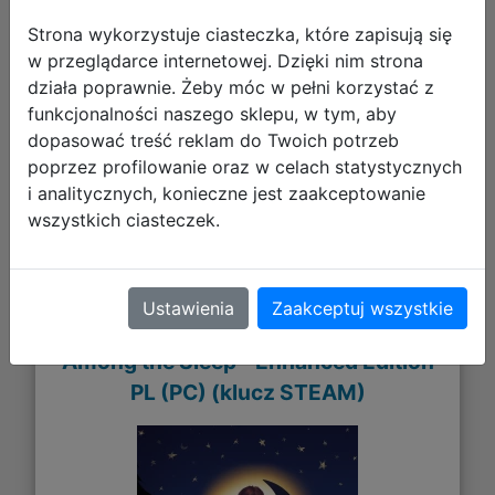
Strona wykorzystuje ciasteczka, które zapisują się
w przeglądarce internetowej. Dzięki nim strona
działa poprawnie. Żeby móc w pełni korzystać z
44,59 zł
funkcjonalności naszego sklepu, w tym, aby
dopasować treść reklam do Twoich potrzeb
DO KOSZYKA
poprzez profilowanie oraz w celach statystycznych
i analitycznych, konieczne jest zaakceptowanie
wszystkich ciasteczek.
Galeria zdjęć
Ustawienia
Zaakceptuj wszystkie
Among the Sleep - Enhanced Edition
PL (PC) (klucz STEAM)