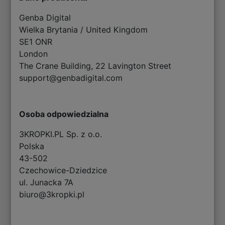
Genba Digital
Wielka Brytania / United Kingdom
SE1 ONR
London
The Crane Building, 22 Lavington Street
support@genbadigital.com
Osoba odpowiedzialna
3KROPKI.PL Sp. z o.o.
Polska
43-502
Czechowice-Dziedzice
ul. Junacka 7A
biuro@3kropki.pl