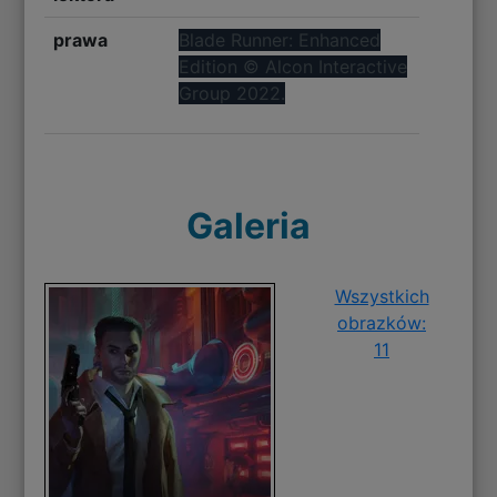
prawa
Blade Runner: Enhanced
Edition © Alcon Interactive
Group 2022.
Galeria
Wszystkich
obrazków:
11