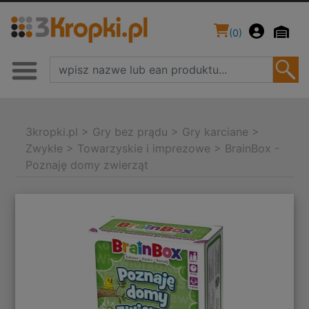
(
0
)
3kropki.pl
>
Gry bez prądu
>
Gry karciane
>
Zwykłe
>
Towarzyskie i imprezowe
>
BrainBox -
Poznaję domy zwierząt