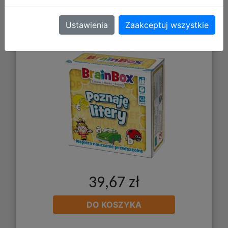
Ustawienia
Zaakceptuj wszystkie
BrainBox - Poznaję litery
39,67 zł
DO KOSZYKA