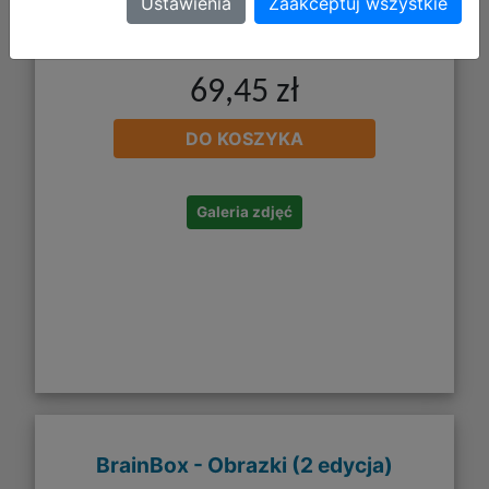
Ustawienia
Zaakceptuj wszystkie
69,45 zł
DO KOSZYKA
Galeria zdjęć
BrainBox - Obrazki (2 edycja)