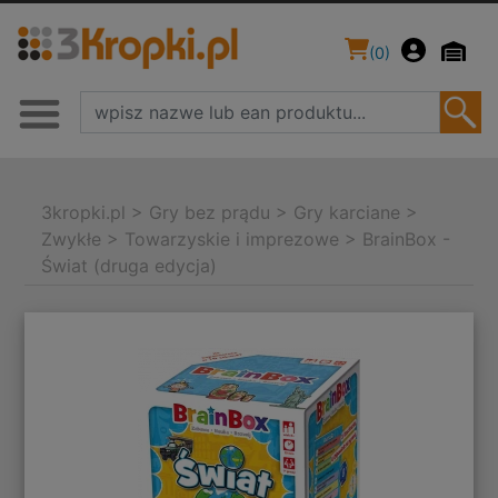
(
0
)
3kropki.pl
>
Gry bez prądu
>
Gry karciane
>
Zwykłe
>
Towarzyskie i imprezowe
>
BrainBox -
Świat (druga edycja)