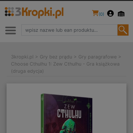
(
0
)
3kropki.pl
>
Gry bez prądu
>
Gry paragrafowe
>
Choose Cthulhu 1: Zew Cthulhu - Gra książkowa
(druga edycja)