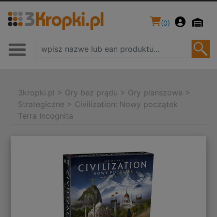
(
0
)
3kropki.pl
>
Gry bez prądu
>
Gry planszowe
>
Strategiczne
>
Civilization: Nowy początek
Terra Incognita