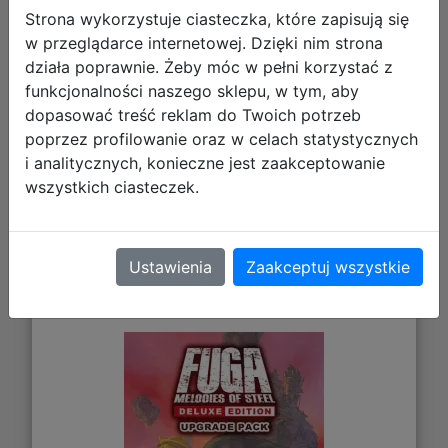
45,21 zł
Strona wykorzystuje ciasteczka, które zapisują się
w przeglądarce internetowej. Dzięki nim strona
DO KOSZYKA
działa poprawnie. Żeby móc w pełni korzystać z
funkcjonalności naszego sklepu, w tym, aby
dopasować treść reklam do Twoich potrzeb
Galeria zdjęć
poprzez profilowanie oraz w celach statystycznych
i analitycznych, konieczne jest zaakceptowanie
wszystkich ciasteczek.
Fuga: Melodies of Steel - Deluxe
Ustawienia
Zaakceptuj wszystkie
Edition Upgrade Pack (DLC) (PC)
(klucz STEAM)