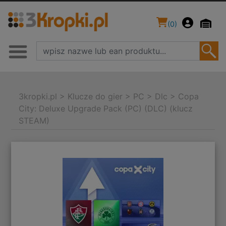
(
0
)
3kropki.pl
>
Klucze do gier
>
PC
>
Dlc
>
Copa
City: Deluxe Upgrade Pack (PC) (DLC) (klucz
STEAM)