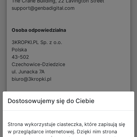
The Crane Building, 22 Lavington Street
support@genbadigital.com
Osoba odpowiedzialna
3KROPKI.PL Sp. z o.o.
Polska
43-502
Czechowice-Dziedzice
ul. Junacka 7A
biuro@3kropki.pl
Dostosowujemy się do Ciebie
Informacje o bezpieczeństwie
Ostrzeżenia - GRY CYFROWE
Strona wykorzystuje ciasteczka, które zapisują się
pobierz plik
w przeglądarce internetowej. Dzięki nim strona