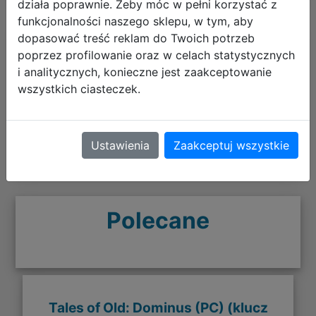
działa poprawnie. Żeby móc w pełni korzystać z
funkcjonalności naszego sklepu, w tym, aby
dopasować treść reklam do Twoich potrzeb
Opinie o produkcie
poprzez profilowanie oraz w celach statystycznych
i analitycznych, konieczne jest zaakceptowanie
wszystkich ciasteczek.
+ dodaj swoją opinię
Ustawienia
Zaakceptuj wszystkie
Polecane
Tales of Old: Dominus (PC) (klucz