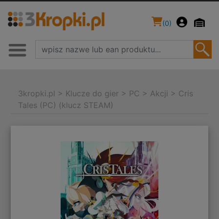
(
0
)
3kropki.pl
>
Klucze do gier
>
PC
>
Akcji
>
Cris
Tales (PC) (klucz STEAM)