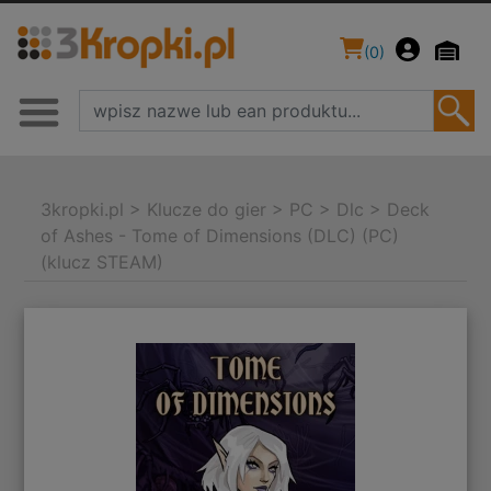
(
0
)
3kropki.pl
>
Klucze do gier
>
PC
>
Dlc
>
Deck
of Ashes - Tome of Dimensions (DLC) (PC)
(klucz STEAM)