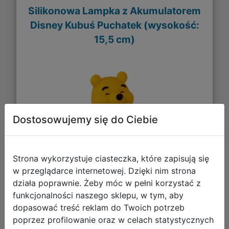
Silikonowa Lampka z Akumulatorem
Disney Kubuś Puchatek (wysokość:
15,5 cm)
Dostosowujemy się do Ciebie
Strona wykorzystuje ciasteczka, które zapisują się
w przeglądarce internetowej. Dzięki nim strona
108,56 zł
działa poprawnie. Żeby móc w pełni korzystać z
funkcjonalności naszego sklepu, w tym, aby
DO KOSZYKA
dopasować treść reklam do Twoich potrzeb
poprzez profilowanie oraz w celach statystycznych