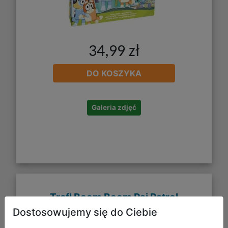
34,99 zł
DO KOSZYKA
Galeria zdjęć
Trefl Boom Boom Psi Patrol
Dostosowujemy się do Ciebie