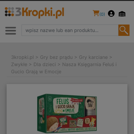
(
0
)
3kropki.pl
>
Gry bez prądu
>
Gry karciane
>
Zwykłe
>
Dla dzieci
>
Nasza Księgarnia Feluś i
Gucio Grają w Emocje