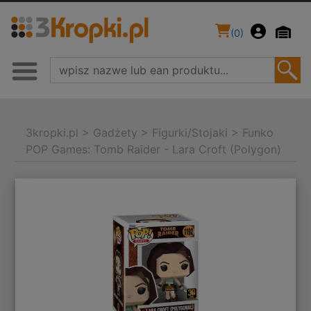
(
0
)
3kropki.pl
>
Gadżety
>
Figurki/Stojaki
>
Funko
POP Games: Tomb Raider - Lara Croft (Polygon)