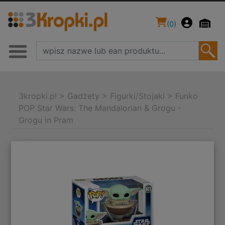
(
0
)
3kropki.pl
>
Gadżety
>
Figurki/Stojaki
>
Funko
POP Star Wars: The Mandalorian & Grogu -
Grogu in Pram