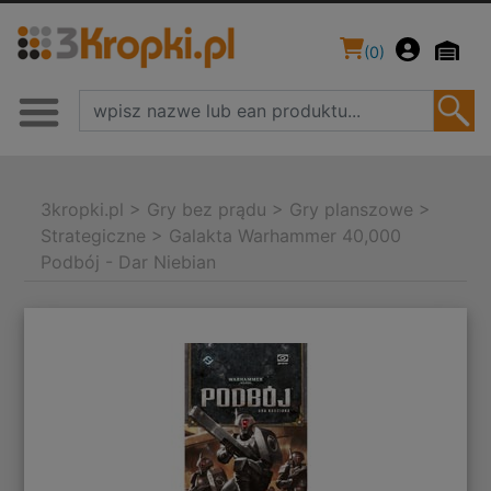
(
0
)
3kropki.pl
>
Gry bez prądu
>
Gry planszowe
>
Strategiczne
>
Galakta Warhammer 40,000
Podbój - Dar Niebian