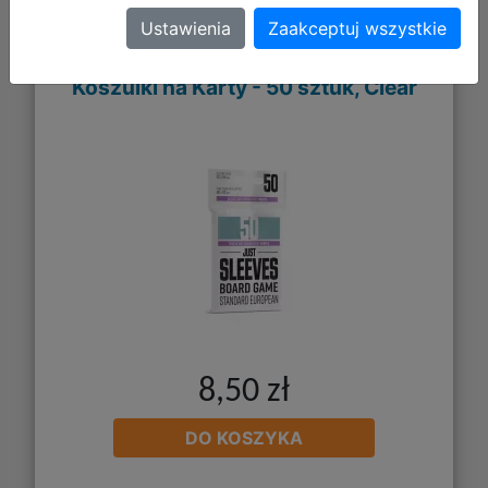
Gamegenic: Just Sleeves Board
Ustawienia
Zaakceptuj wszystkie
Game Sleeves (62x94 mm) -
Koszulki na Karty - 50 sztuk, Clear
8,50 zł
DO KOSZYKA