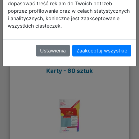
dopasować treść reklam do Twoich potrzeb
poprzez profilowanie oraz w celach statystycznych
i analitycznych, konieczne jest zaakceptowanie
Galeria zdjęć
wszystkich ciasteczek.
Ustawienia
Zaakceptuj wszystkie
Gamegenic: Prime Catan-Sized
Sleeves (56x82 mm) - Koszulki na
Karty - 60 sztuk