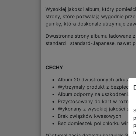
Wysokiej jakości album, który pomieśc
strony, które pozwalają wygodnie prz
gumkę, która doskonale utrzymuje zaw
Dwustronne strony albumu ładowane z 
standard i standard-Japanese, nawet 
CECHY
Album 20 dwustronnych arkuszy 
Wytrzymały produkt z bezpieczn
Album odporny na uszkodzenia me
Przystosowany do kart w rozmiar
Wykonany z wysokiej jakości su
S
Brak związków kwasowych
p
Bez domieszek polichlorku winylu
p
n
*Optymalizacja dotyczy koszulek Game