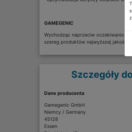
T
s
z
GAMEGENIC
Wychodząc naprzeciw oczekiwaniom fa
szereg produktów najwyższej jakości z
Szczegóły do
Dane producenta
Gamegenic GmbH
Niemcy / Germany
45128
Essen