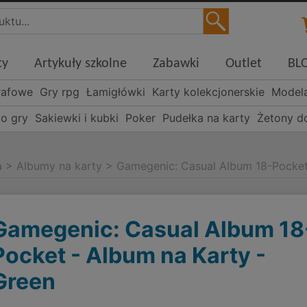
ty
Artykuły szkolne
Zabawki
Outlet
BL
rafowe
Gry rpg
Łamigłówki
Karty kolekcjonerskie
Model
o gry
Sakiewki i kubki
Poker
Pudełka na karty
Żetony d
a
>
Albumy na karty
>
Gamegenic: Casual Album 18-Pocket
Gamegenic: Casual Album 18
Pocket - Album na Karty -
Green