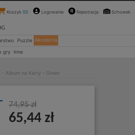
Koszyk
(
0
)
Logowanie
Rejestracja
Schowek
OG
Akcesoria
arstwo
Puzzle
o gry
Inne
 - Album na Karty - Green
-
74,95 zł
65,44 zł