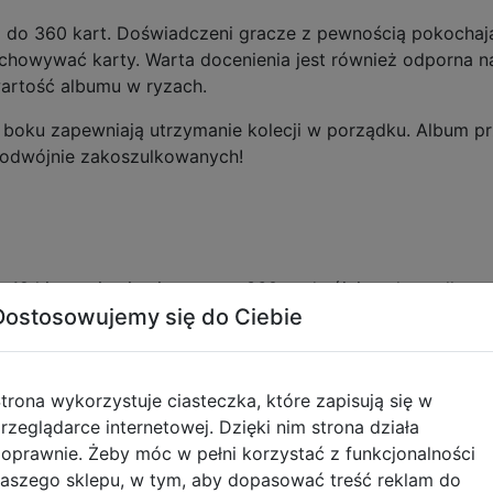
i do 360 kart. Doświadczeni gracze z pewnością pokochają
echowywać karty. Warta docenienia jest również odporna 
artość albumu w ryzach.
boku zapewniają utrzymanie kolecji w porządku. Album pr
podwójnie zakoszulkowanych!
z 18 kieszeniami, mieszczący 360 podwójnie zakoszulkow
Dostosowujemy się do Ciebie
ym zamknięciem w postaci gumki
chaniczne, idealny do zabrania w podróż
ze standard i standard-Japanese
rowców
trona wykorzystuje ciasteczka, które zapisują się w
rzeglądarce internetowej. Dzięki nim strona działa
oprawnie. Żeby móc w pełni korzystać z funkcjonalności
aszego sklepu, w tym, aby dopasować treść reklam do
genic. Koszulki innych firm mogą wpłynąć na pojemność/