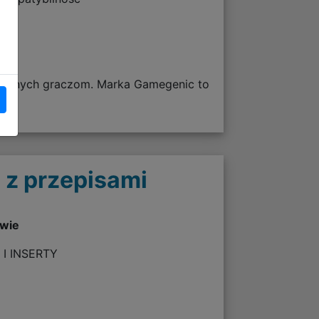
owanych graczom. Marka Gamegenic to
 z przepisami
twie
 I INSERTY