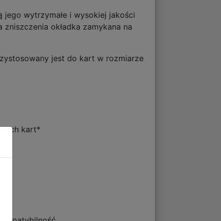
 jego wytrzymałe i wysokiej jakości
na zniszczenia okładka zamykana na
zystosowany jest do kart w rozmiarze
anych kart*
kompatybilność