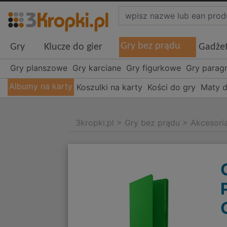
Gry bez prądu
Gry
Klucze do gier
Gadże
Gry planszowe
Gry karciane
Gry figurkowe
Gry parag
Albumy na karty
Koszulki na karty
Kości do gry
Maty d
3kropki.pl
>
Gry bez prądu
>
Akcesori