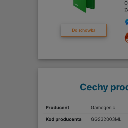
O
Z
Do schowka
Cechy pro
Producent
Gamegenic
Kod producenta
GGS32003ML