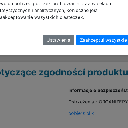
woich potrzeb poprzez profilowanie oraz w celach
tatystycznych i analitycznych, konieczne jest
aakceptowanie wszystkich ciasteczek.
nów, firma Gamegenic stworzyła linię akcesoriów dedyk
Ustawienia
Zaakceptuj wszystkie
 możliwością niespotykanej dotąd personalizacji.
tyczące zgodności produktu
Informacje o bezpieczeńs
Ostrzeżenia - ORGANIZERY
pobierz plik