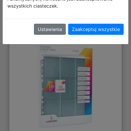
wszystkich ciasteczek.
Gamegenic: Ultrasonic 9-Pocket
Pages Sideloading - Koszulki do
Ustawienia
Zaakceptuj wszystkie
Segregatora (10 szt)