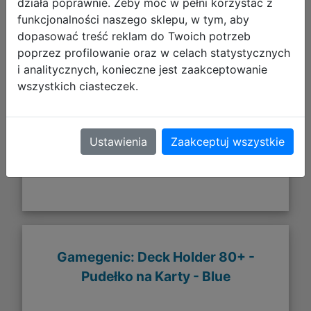
działa poprawnie. Żeby móc w pełni korzystać z
funkcjonalności naszego sklepu, w tym, aby
8,50 zł
dopasować treść reklam do Twoich potrzeb
poprzez profilowanie oraz w celach statystycznych
DO KOSZYKA
i analitycznych, konieczne jest zaakceptowanie
wszystkich ciasteczek.
Galeria zdjęć
Ustawienia
Zaakceptuj wszystkie
Gamegenic: Deck Holder 80+ -
Pudełko na Karty - Blue