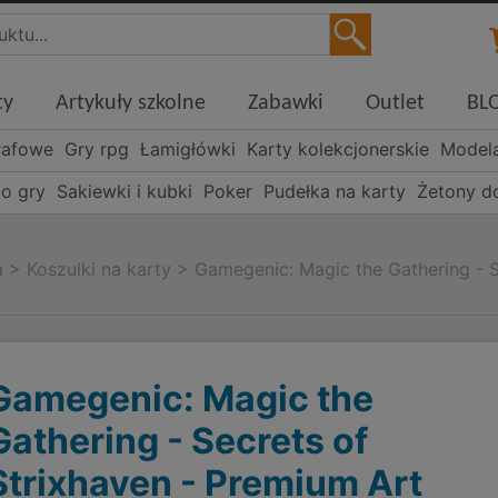
ty
Artykuły szkolne
Zabawki
Outlet
BL
rafowe
Gry rpg
Łamigłówki
Karty kolekcjonerskie
Model
o gry
Sakiewki i kubki
Poker
Pudełka na karty
Żetony d
a
>
Koszulki na karty
>
Gamegenic: Magic the Gathering - S
Gamegenic: Magic the
Gathering - Secrets of
Strixhaven - Premium Art