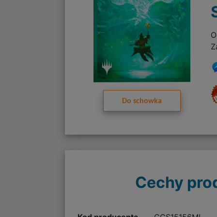
O
Z
Do schowka
Cechy pro