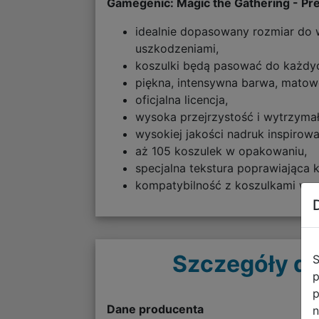
Gamegenic: Magic the Gathering - Pr
idealnie dopasowany rozmiar do 
uszkodzeniami,
koszulki będą pasować do każdyc
piękna, intensywna barwa, mato
oficjalna licencja,
wysoka przejrzystość i wytrzyma
wysokiej jakości nadruk inspirow
aż 105 koszulek w opakowaniu,
specjalna tekstura poprawiająca 
kompatybilność z koszulkami we
Szczegóły do
S
p
p
Dane producenta
n