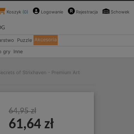
Koszyk
(
0
)
Logowanie
Rejestracja
Schowek
OG
Akcesoria
arstwo
Puzzle
o gry
Inne
ecrets of Strixhaven - Premium Art
64,95 zł
61,64 zł