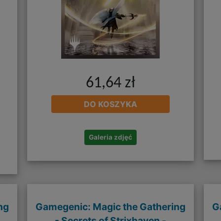
61,64 zł
DO KOSZYKA
Galeria zdjęć
ng
Gamegenic: Magic the Gathering
G
- Secrets of Strixhaven -