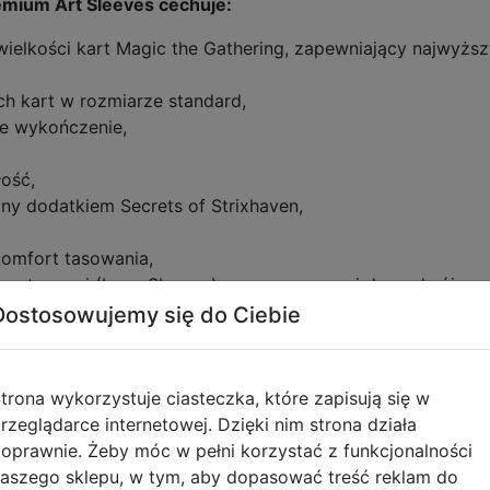
emium Art Sleeves cechuje:
wielkości kart Magic the Gathering, zapewniający najwyżs
h kart w rozmiarze standard,
we wykończenie,
łość,
any dodatkiem Secrets of Strixhaven,
komfort tasowania,
wnętrznymi (Inner Sleeves) przeznaczonymi do podwójneg
Dostosowujemy się do Ciebie
tyczące zgodności produktu
trona wykorzystuje ciasteczka, które zapisują się w
rzeglądarce internetowej. Dzięki nim strona działa
oprawnie. Żeby móc w pełni korzystać z funkcjonalności
Informacje o bezpieczeńs
aszego sklepu, w tym, aby dopasować treść reklam do