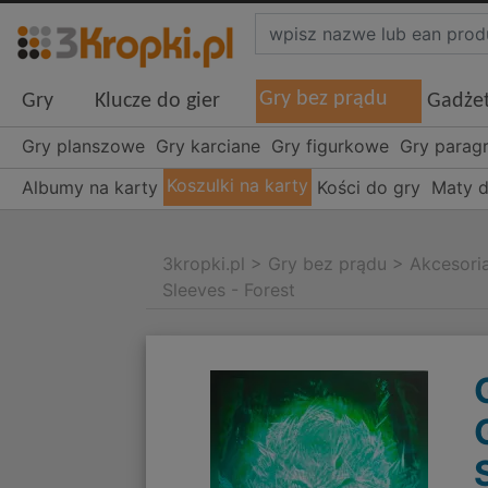
Gry bez prądu
Gry
Klucze do gier
Gadże
Gry planszowe
Gry karciane
Gry figurkowe
Gry parag
Koszulki na karty
Albumy na karty
Kości do gry
Maty d
3kropki.pl
>
Gry bez prądu
>
Akcesori
Sleeves - Forest