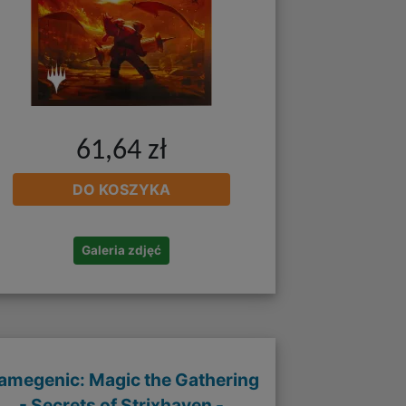
61,64 zł
DO KOSZYKA
Galeria zdjęć
amegenic: Magic the Gathering
- Secrets of Strixhaven -