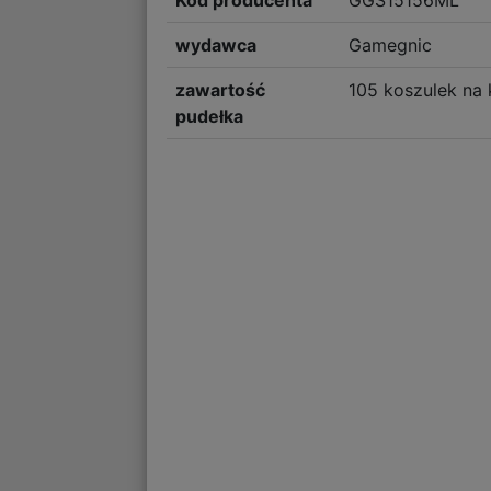
Kod producenta
GGS15156ML
wydawca
Gamegnic
zawartość
105 koszulek na 
pudełka