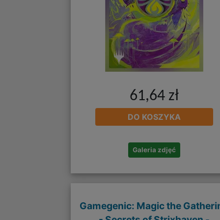
61,64 zł
DO KOSZYKA
Galeria zdjęć
Gamegenic: Magic the Gatheri
- Secrets of Strixhaven -