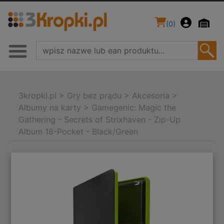
(
0
)
3kropki.pl
>
Gry bez prądu
>
Akcesoria
>
Albumy na karty
>
Gamegenic: Magic the
Gathering - Secrets of Strixhaven - Zip-Up
Album 18-Pocket - Black/Green