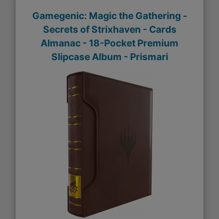
Gamegenic: Magic the Gathering -
Secrets of Strixhaven - Cards
Almanac - 18-Pocket Premium
Slipcase Album - Prismari