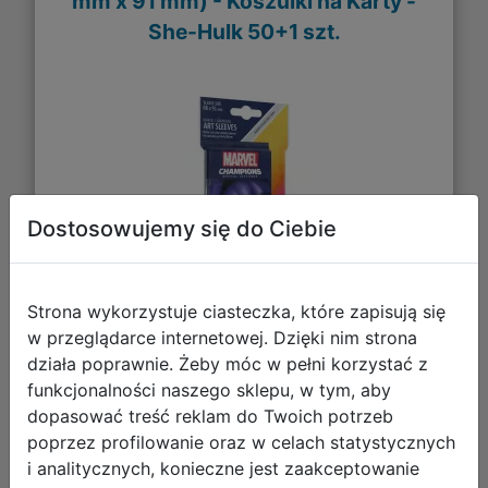
mm x 91 mm) - Koszulki na Karty -
She-Hulk 50+1 szt.
Dostosowujemy się do Ciebie
Strona wykorzystuje ciasteczka, które zapisują się
40,45 zł
w przeglądarce internetowej. Dzięki nim strona
działa poprawnie. Żeby móc w pełni korzystać z
DO KOSZYKA
funkcjonalności naszego sklepu, w tym, aby
dopasować treść reklam do Twoich potrzeb
poprzez profilowanie oraz w celach statystycznych
Galeria zdjęć
i analitycznych, konieczne jest zaakceptowanie