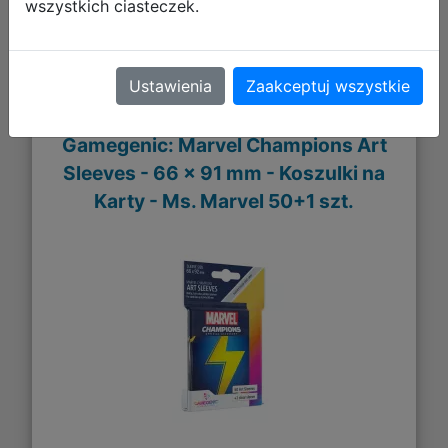
wszystkich ciasteczek.
Ustawienia
Zaakceptuj wszystkie
Gamegenic: Marvel Champions Art
Sleeves - 66 x 91 mm - Koszulki na
Karty - Ms. Marvel 50+1 szt.