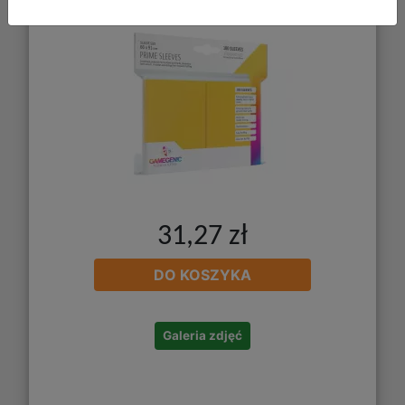
31,27 zł
DO KOSZYKA
Galeria zdjęć