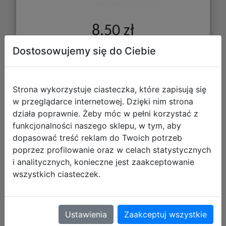
8,50 zł
Dostosowujemy się do Ciebie
DO KOSZYKA
Galeria zdjęć
Strona wykorzystuje ciasteczka, które zapisują się
w przeglądarce internetowej. Dzięki nim strona
działa poprawnie. Żeby móc w pełni korzystać z
funkcjonalności naszego sklepu, w tym, aby
dopasować treść reklam do Twoich potrzeb
poprzez profilowanie oraz w celach statystycznych
i analitycznych, konieczne jest zaakceptowanie
wszystkich ciasteczek.
Gamegenic: Prime CCG Sleeves
(66x91 mm) - Koszulki na Karty -
Ustawienia
Zaakceptuj wszystkie
Yellow- 100 szt.