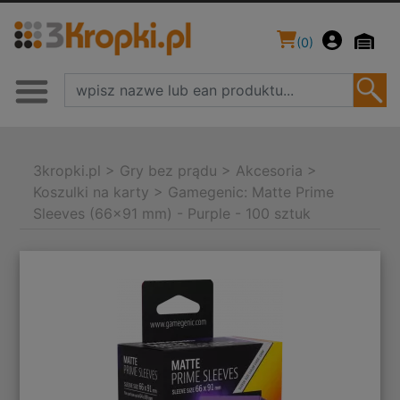
(
0
)
3kropki.pl
>
Gry bez prądu
>
Akcesoria
>
Koszulki na karty
>
Gamegenic: Matte Prime
Sleeves (66x91 mm) - Purple - 100 sztuk