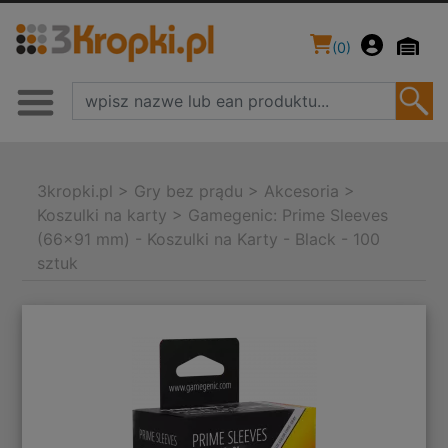
(
0
)
3kropki.pl
>
Gry bez prądu
>
Akcesoria
>
Koszulki na karty
>
Gamegenic: Prime Sleeves
(66x91 mm) - Koszulki na Karty - Black - 100
sztuk