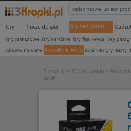
Gry bez prądu
Gry
Klucze do gier
Gadże
Gry planszowe
Gry karciane
Gry figurkowe
Gry parag
Koszulki na karty
Albumy na karty
Kości do gry
Maty d
3kropki.pl
>
Gry bez prądu
>
Akcesori
sztuk