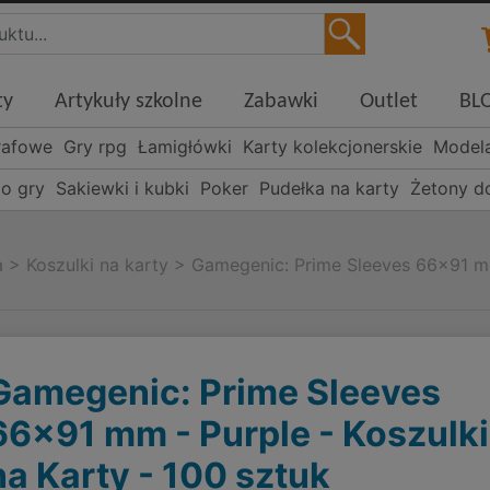
ty
Artykuły szkolne
Zabawki
Outlet
BL
rafowe
Gry rpg
Łamigłówki
Karty kolekcjonerskie
Model
o gry
Sakiewki i kubki
Poker
Pudełka na karty
Żetony d
a
>
Koszulki na karty
>
Gamegenic: Prime Sleeves 66x91 mm 
Gamegenic: Prime Sleeves
66x91 mm - Purple - Koszulki
na Karty - 100 sztuk