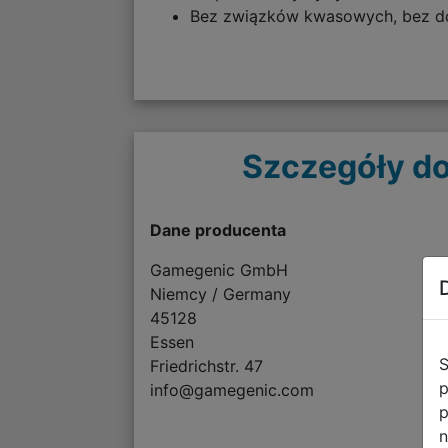
Bez związków kwasowych, bez dom
Szczegóły do
Dane producenta
Gamegenic GmbH
Niemcy / Germany
45128
Essen
S
Friedrichstr. 47
p
info@gamegenic.com
p
n