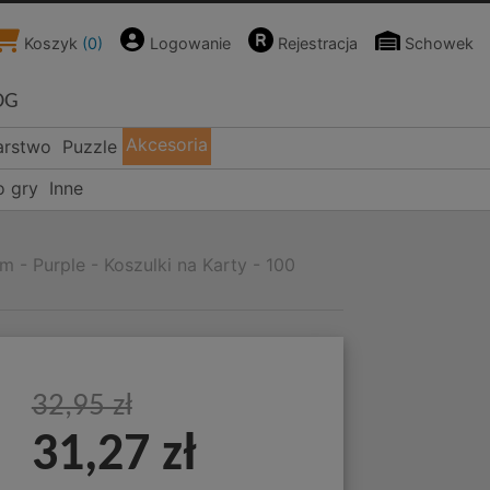
Koszyk
(
0
)
Logowanie
Rejestracja
Schowek
OG
Akcesoria
arstwo
Puzzle
o gry
Inne
- Purple - Koszulki na Karty - 100
32,95 zł
31,27 zł