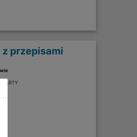
 z przepisami
twie
A KARTY