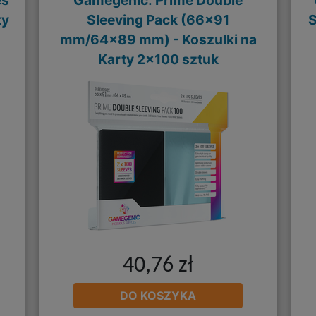
es
Gamegenic: Prime Double
ty
Sleeving Pack (66x91
S
mm/64x89 mm) - Koszulki na
Karty 2x100 sztuk
40,76 zł
DO KOSZYKA