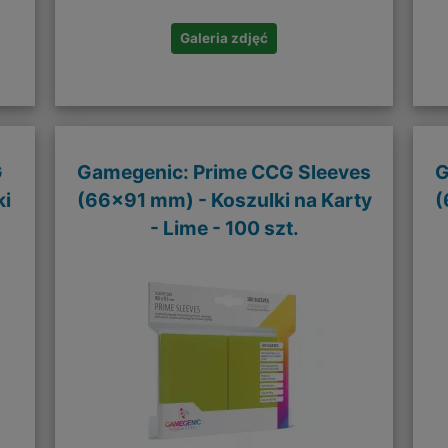
Galeria zdjęć
G
Gamegenic: Prime CCG Sleeves
G
ki
(66x91 mm) - Koszulki na Karty
(
- Lime - 100 szt.