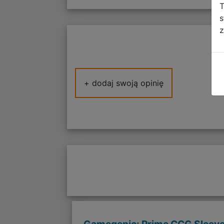
T
s
z
+ dodaj swoją opinię