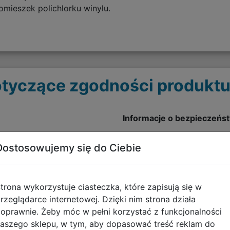
ieszek polichlorku winylu.
tyczące zgodności produktu
Informacje o bezpieczeńs
Ostrzeżenia - KOSZULKI N
Dostosowujemy się do Ciebie
pobierz plik
trona wykorzystuje ciasteczka, które zapisują się w
rzeglądarce internetowej. Dzięki nim strona działa
oprawnie. Żeby móc w pełni korzystać z funkcjonalności
aszego sklepu, w tym, aby dopasować treść reklam do