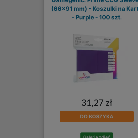
Gamegenic: Prime CCG Sleev
(66x91 mm) - Koszulki na Kar
- Purple - 100 szt.
31,27 zł
DO KOSZYKA
Galeria zdjęć