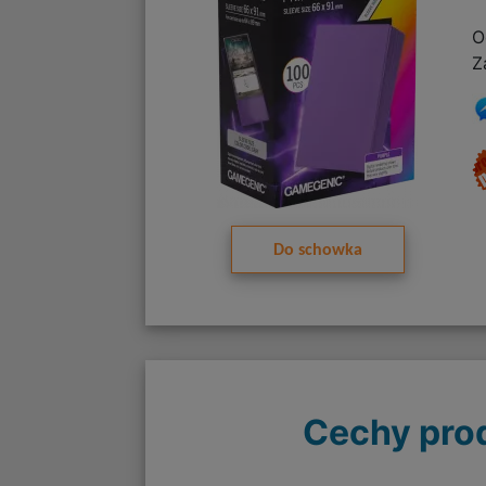
O
Z
Do schowka
Cechy pro