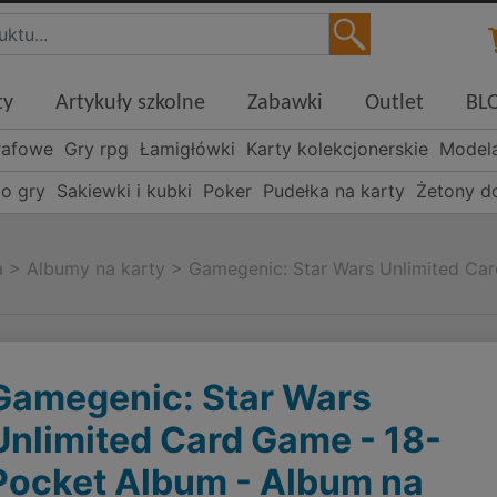
ty
Artykuły szkolne
Zabawki
Outlet
BL
rafowe
Gry rpg
Łamigłówki
Karty kolekcjonerskie
Model
o gry
Sakiewki i kubki
Poker
Pudełka na karty
Żetony d
a
>
Albumy na karty
>
Gamegenic: Star Wars Unlimited Ca
Gamegenic: Star Wars
Unlimited Card Game - 18-
Pocket Album - Album na