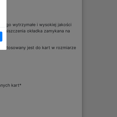
 jego wytrzymałe i wysokiej jakości
na zniszczenia okładka zamykana na
zystosowany jest do kart w rozmiarze
anych kart*