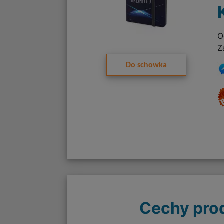
O
Z
Do schowka
Cechy pro