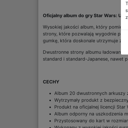
T
s
Oficjalny album do gry Star Wars: Un
z
Wysokiej jakości album, który pomieśc
strony, które pozwalają wygodnie prz
gumkę, która doskonale utrzymuje zaw
Dwustronne strony albumu ładowane z 
standard i standard-Japanese, nawet 
CECHY
Album 20 dwustronnych arkuszy 
Wytrzymały produkt z bezpieczn
Produkt na oficjalnej licencji Star
Album odporny na uszkodzenia me
Przystosowany do kart w rozmiar
Wykonany z wysokiej jakości su