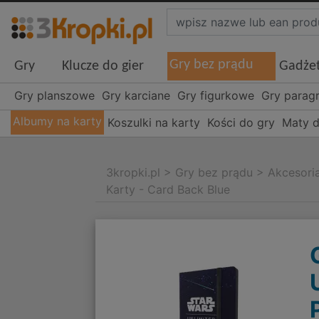
Gry bez prądu
Gry
Klucze do gier
Gadże
Gry planszowe
Gry karciane
Gry figurkowe
Gry parag
Albumy na karty
Koszulki na karty
Kości do gry
Maty d
3kropki.pl
>
Gry bez prądu
>
Akcesori
Karty - Card Back Blue