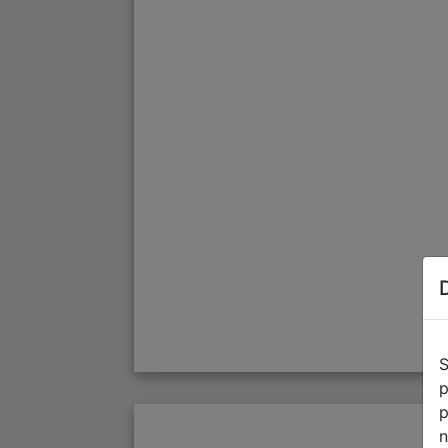
S
p
p
n