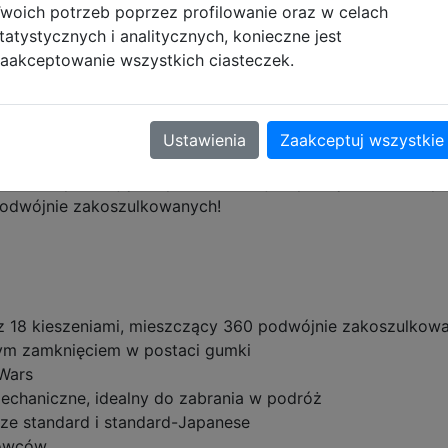
woich potrzeb poprzez profilowanie oraz w celach
tatystycznych i analitycznych, konieczne jest
limited Card Game
aakceptowanie wszystkich ciasteczek.
i do 360 kart. Doświadczeni gracze z pewnością pokochają
echowywać karty. Warta docenienia jest również odporna 
Ustawienia
Zaakceptuj wszystkie
artość albumu w ryzach.
boku zapewniają utrzymanie kolecji w porządku. Album pr
podwójnie zakoszulkowanych!
z 18 kieszeniami, mieszczący 360 podwójnie zakoszulkow
ym zamknięciem w postaci gumki
 Wars
chaniczne, idealny do zabrania w podróż
ze standard i standard-Japanese
rowców