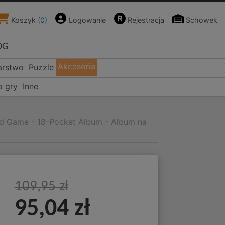
Koszyk
(
0
)
Logowanie
Rejestracja
Schowek
OG
Akcesoria
arstwo
Puzzle
o gry
Inne
rd Game - 18-Pocket Album - Album na
109,95 zł
95,04 zł