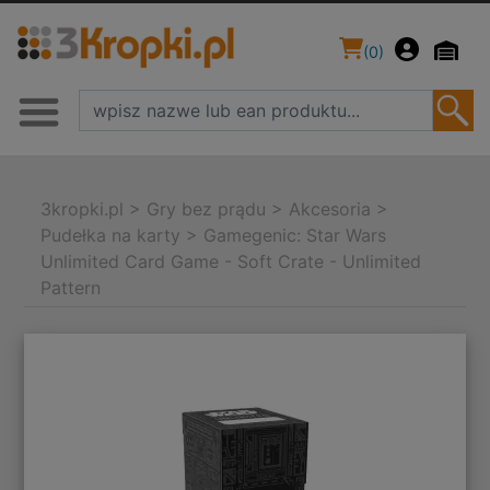
(
0
)
3kropki.pl
>
Gry bez prądu
>
Akcesoria
>
Pudełka na karty
>
Gamegenic: Star Wars
Unlimited Card Game - Soft Crate - Unlimited
Pattern