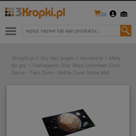
(
0
)
3kropki.pl
>
Gry bez prądu
>
Akcesoria
>
Maty
do gry
>
Gamegenic: Star Wars Unlimited Card
Game - Twin Suns - Battle Zone Game Mat