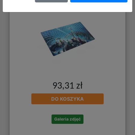
Galactic Senate
93,31 zł
DO KOSZYKA
Galeria zdjęć