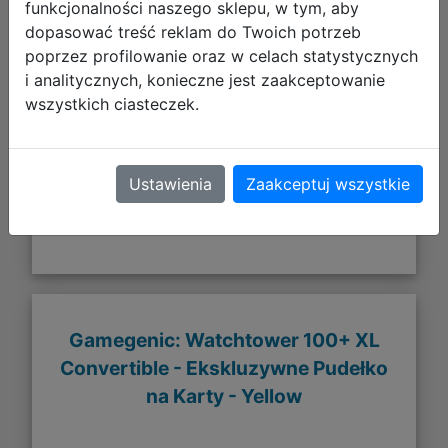
funkcjonalności naszego sklepu, w tym, aby
dopasować treść reklam do Twoich potrzeb
126,70 zł
poprzez profilowanie oraz w celach statystycznych
i analitycznych, konieczne jest zaakceptowanie
DO KOSZYKA
wszystkich ciasteczek.
Galeria zdjęć
Ustawienia
Zaakceptuj wszystkie
Gamegenic: Watchtower 100+ XL
Convertible - Ekskluzywne Pudełko
na Karty - Yellow