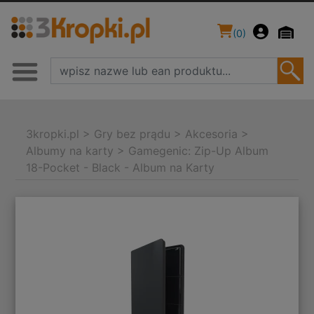
(
0
)
3kropki.pl
>
Gry bez prądu
>
Akcesoria
>
Albumy na karty
>
Gamegenic: Zip-Up Album
18-Pocket - Black - Album na Karty