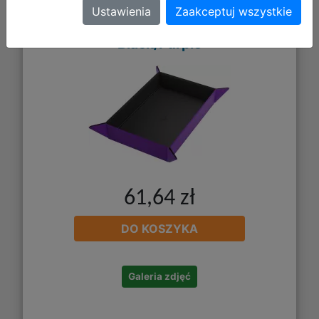
Gamegenic: Magnetic Dice Tray -
Ustawienia
Zaakceptuj wszystkie
Rectangular - Mata do Kości -
Black/Purple
61,64 zł
DO KOSZYKA
Galeria zdjęć