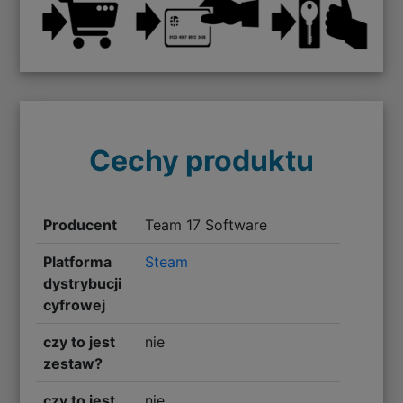
Cechy produktu
Producent
Team 17 Software
Platforma
Steam
dystrybucji
cyfrowej
czy to jest
nie
zestaw?
czy to jest
nie