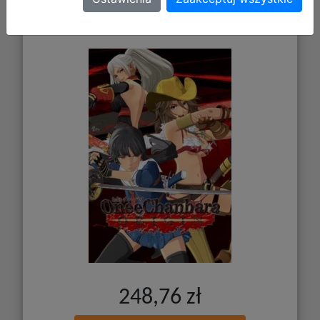
Onee Chanbara ORIGIN - Deluxe
Edition (PC) (klucz STEAM)
248,76 zł