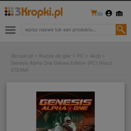
(
0
)
3kropki.pl
>
Klucze do gier
>
PC
>
Akcji
>
Genesis Alpha One Deluxe Edition (PC) (klucz
STEAM)