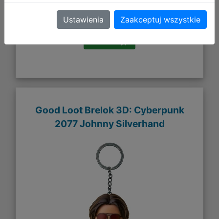
DO KOSZYKA
Ustawienia
Zaakceptuj wszystkie
Galeria zdjęć
Good Loot Brelok 3D: Cyberpunk
2077 Johnny Silverhand