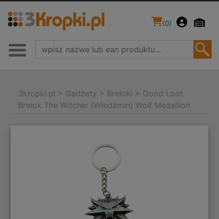
(
0
)
3kropki.pl
>
Gadżety
>
Breloki
>
Good Loot
Brelok The Witcher (Wiedźmin) Wolf Medallion