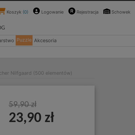
Koszyk
(
0
)
Logowanie
Rejestracja
Schowek
OG
Puzzle
arstwo
Akcesoria
cher Nilfgaard (500 elementów)
59,90 zł
23,90 zł