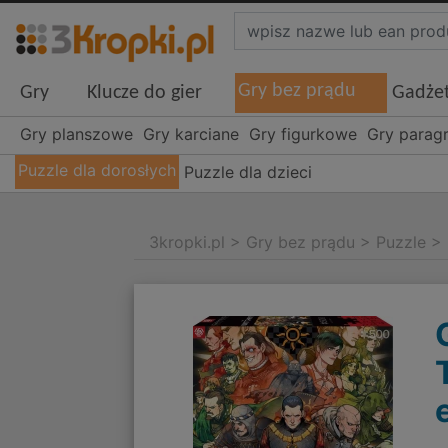
Gry bez prądu
Gry
Klucze do gier
Gadże
Gry planszowe
Gry karciane
Gry figurkowe
Gry parag
Puzzle dla dorosłych
Puzzle dla dzieci
3kropki.pl
>
Gry bez prądu
>
Puzzle
>