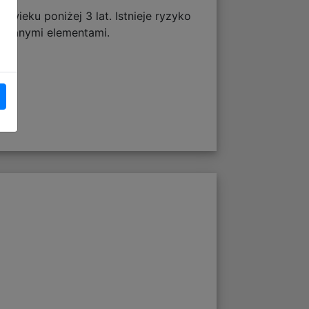
 wieku poniżej 3 lat. Istnieje ryzyko
erwanymi elementami.