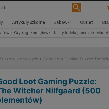
ty
Artykuły szkolne
Zabawki
Outlet
BL
rafowe
Gry rpg
Łamigłówki
Karty kolekcjonerskie
Model
Puzzle dla dorosłych
>
Good Loot Gaming Puzzle: The Wit
Good Loot Gaming Puzzle:
The Witcher Nilfgaard (500
elementów)