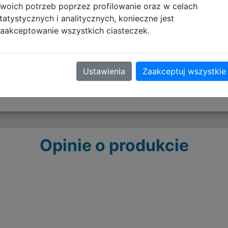
woich potrzeb poprzez profilowanie oraz w celach
Nieodpowiednie dla dzieci w
tatystycznych i analitycznych, konieczne jest
zadławienia się małymi od
aakceptowanie wszystkich ciasteczek.
Ustawienia
Zaakceptuj wszystkie
Opinie o produkcie