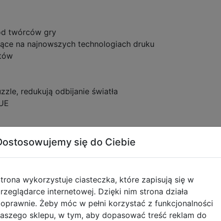
od twórców gry
jące na najnowszych technologiach druku
ntów
zle, redukują odbijanie światła
 UE
Dostosowujemy się do Ciebie
tyczące zgodności produktu
trona wykorzystuje ciasteczka, które zapisują się w
rzeglądarce internetowej. Dzięki nim strona działa
oprawnie. Żeby móc w pełni korzystać z funkcjonalności
Informacje o bezpieczeńs
aszego sklepu, w tym, aby dopasować treść reklam do