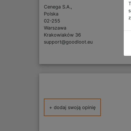
T
Cenega S.A.,
s
Polska
z
02-255
Warszawa
Krakowiaków 36
support@goodloot.eu
+ dodaj swoją opinię