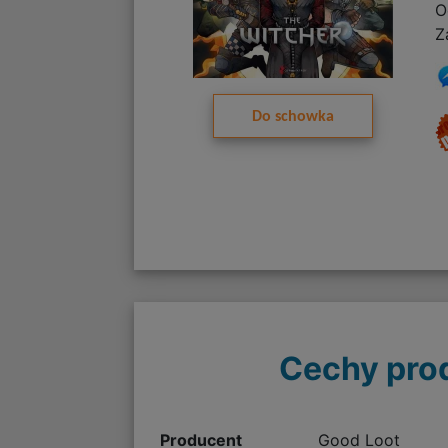
O
Z
Do schowka
Cechy pro
Producent
Good Loot