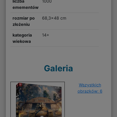
liczba
1000
emementów
rozmiar po
68,3x48 cm
złożeniu
kategoria
14+
wiekowa
Galeria
Wszystkich
obrazków: 6