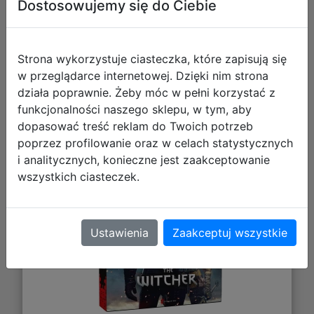
Dostosowujemy się do Ciebie
Strona wykorzystuje ciasteczka, które zapisują się
w przeglądarce internetowej. Dzięki nim strona
działa poprawnie. Żeby móc w pełni korzystać z
funkcjonalności naszego sklepu, w tym, aby
dopasować treść reklam do Twoich potrzeb
Good Loot The Witcher (Wiedźmin):
poprzez profilowanie oraz w celach statystycznych
Geralt & Ciri (1000 elementów)
i analitycznych, konieczne jest zaakceptowanie
wszystkich ciasteczek.
Ustawienia
Zaakceptuj wszystkie