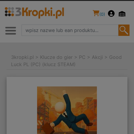
(
0
)
3kropki.pl
>
Klucze do gier
>
PC
>
Akcji
>
Good
Luck PL (PC) (klucz STEAM)