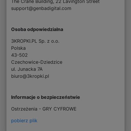
The Crane Building, 22 Lavington Street
support@genbadigital.com
Osoba odpowiedzialna
3KROPKI.PL Sp. z o.o.
Polska
43-502
Czechowice-Dziedzice
ul. Junacka 7A
biuro@3kropki.pl
Informacje o bezpieczeństwie
Ostrzeżenia - GRY CYFROWE
pobierz plik