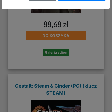
88,68 zł
DO KOSZYKA
Galeria zdjęć
Gestalt: Steam & Cinder (PC) (klucz
STEAM)