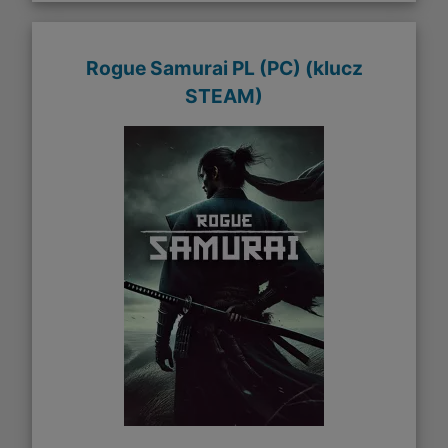
Rogue Samurai PL (PC) (klucz
STEAM)