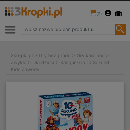
(
0
)
3kropki.pl
>
Gry bez prądu
>
Gry karciane
>
Zwykłe
>
Dla dzieci
>
Kangur Gra 10 Sekund
Kids Zawody