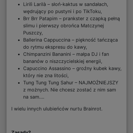
Lirilì Larilà – słoń-kaktus w sandałach,
wędrujący po pustyni i po TikToku,
Brr Brr Patapim – prankster z czapką pełną
slimu i pierwszy obrońca Matczynej
Puszczy,
Ballerina Cappuccina – piękność tańcząca
do rytmu ekspresu do kawy,
Chimpanzini Bananini – małpa DJ i fan
bananów o niszczycielskiej energii,
Capuccino Assassino – groźny kubek kawy,
który nie zna litości,
Tung Tung Tung Sahur – NAJMOŻNIEJSZY
z możnych. Nie chcesz zostać z nim sam
na sam….
I wielu innych ulubieńców nurtu Brainrot.
Zasady?