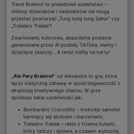
Trend Brainrot to prawdziwe szaleństwo –
miliony dzieciaków i nastolatków nie mogą
przestać powtarzać „Tung tung tung Sahur” czy
„Tralalero Tralala”!
Zwariowane, kolorowe, absurdalne postacie
generowane przez AI podbiły TikToka, memy i
dziecięce zeszyty… A teraz trafiły na karty!
„Ale Pary Brainrot”
od Alexandra to gra, która
łączy klasyczną zabawę w spostrzegawczość z
eksplozją kreatywnego chaosu. W grze
spotkasz takie osobliwości jak:
Bombardiro Crocodillo – krokodyl samolot
karmiący się słońcem i marzeniami,
Tralalero Tralala – rekin z trzema butami,
który tańczy i śpiewa, a czasem wybucha,