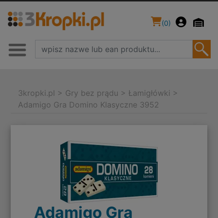
(
0
)
3kropki.pl
>
Gry bez prądu
>
Łamigłówki
>
Adamigo Gra Domino Klasyczne 3952
Adamigo Gra