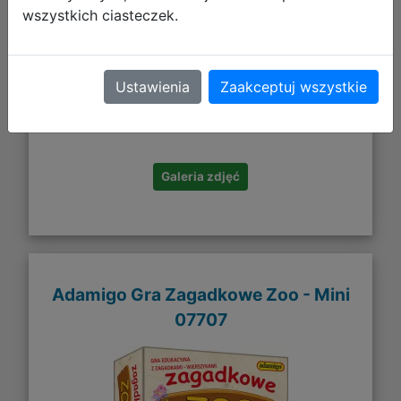
wszystkich ciasteczek.
43,43 zł
Ustawienia
Zaakceptuj wszystkie
DO KOSZYKA
Galeria zdjęć
Adamigo Gra Zagadkowe Zoo - Mini
07707